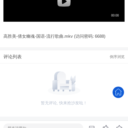
高胜美-倩女幽魂-国语-流行歌曲.mkv
(访问密码: 6688)
评论列表
倒序浏览
暂无评论, 快来抢沙发吆！