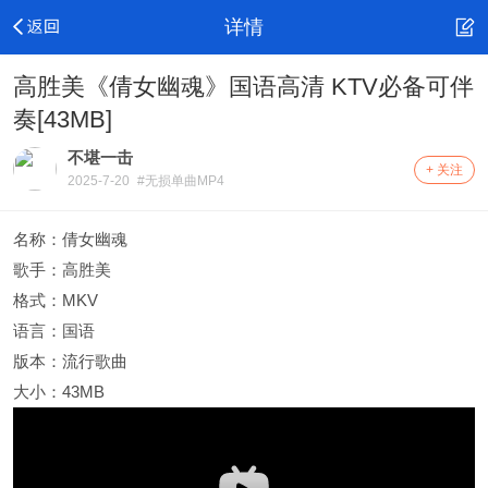
详情
高胜美《倩女幽魂》国语高清 KTV必备可伴
奏[43MB]
不堪一击
+ 关注
2025-7-20
#无损单曲MP4
名称：倩女幽魂
歌手：高胜美
格式：MKV
语言：国语
版本：流行歌曲
大小：43MB