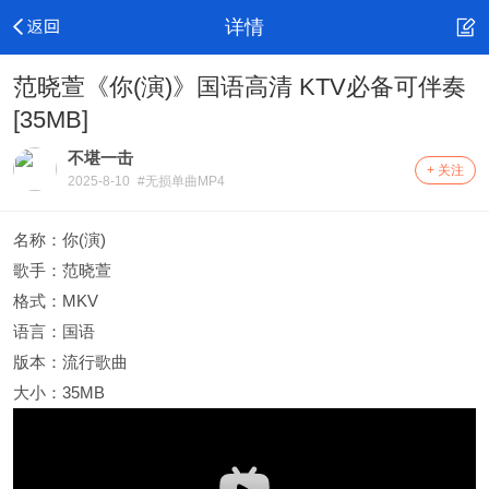
详情
范晓萱《你(演)》国语高清 KTV必备可伴奏
[35MB]
不堪一击
+ 关注
2025-8-10
#无损单曲MP4
名称：你(演)
歌手：范晓萱
格式：MKV
语言：国语
版本：流行歌曲
大小：35MB