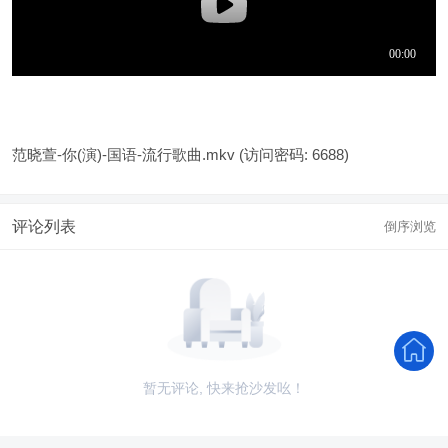
范晓萱-你(演)-国语-流行歌曲.mkv
(访问密码: 6688)
评论列表
倒序浏览
暂无评论, 快来抢沙发吆！