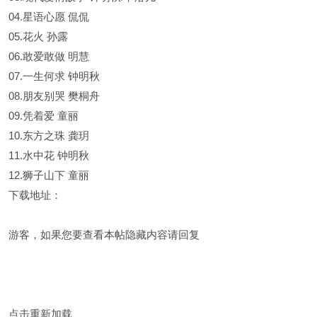
04.星语心愿 侃侃
05.花火 孙露
06.敢爱敢做 明慧
07.一生何求 钟明秋
08.朋友别哭 樊桐舟
09.凭着爱 童丽
10.东方之珠 龚玥
11.水中花 钟明秋
12.狮子山下 童丽
下载地址：
游客，如果您要查看本帖隐藏内容请
回复
点击重新加载