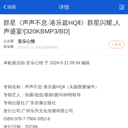
详情
群星《声声不息·港乐篇HQⅡ》群星闪耀,人
声盛宴![320KBMP3/BD]
音乐心情
点击重
+ 关注
新加载
2024-5-21
#320KBSMP3
本帖最后由 音乐心情 于 2024-5-21 09:34 编辑
专辑名称：声声不息·港乐篇HQⅡ（头版限量编号）
专辑艺人：孙露/侃侃/童丽/龚玛/钟明秋等
专辑出版社:广东音像出版社
发行公司:广州乐升文化传播有限公司
ISBN:978-7-7984-3952-6
发行日期：2023年