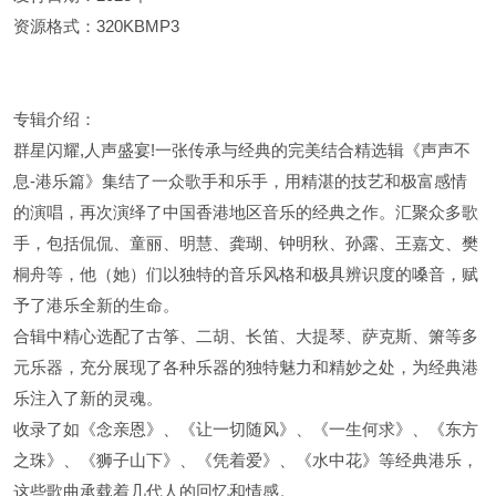
资源格式：320KBMP3
专辑介绍：
群星闪耀,人声盛宴!一张传承与经典的完美结合精选辑《声声不
息-港乐篇》集结了一众歌手和乐手，用精湛的技艺和极富感情
的演唱，再次演绎了中国香港地区音乐的经典之作。汇聚众多歌
手，包括侃侃、童丽、明慧、龚瑚、钟明秋、孙露、王嘉文、樊
桐舟等，他（她）们以独特的音乐风格和极具辨识度的嗓音，赋
予了港乐全新的生命。
合辑中精心选配了古筝、二胡、长笛、大提琴、萨克斯、箫等多
元乐器，充分展现了各种乐器的独特魅力和精妙之处，为经典港
乐注入了新的灵魂。
收录了如《念亲恩》、《让一切随风》、《一生何求》、《东方
之珠》、《狮子山下》、《凭着爱》、《水中花》等经典港乐，
这些歌曲承载着几代人的回忆和情感。