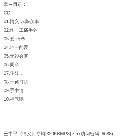
歌曲目录：
CD
01.情义 vs陈茂丰
02.伤一工痛半冬
03.爱·情恋
04.唯一的爱
05.无衫会寒
06.同命
07.斗阵ㄟ
08.一路打拼
09.手中情
10.福气哟
王中平《情义》专辑[320KBMP3].zip
(访问密码: 6688)