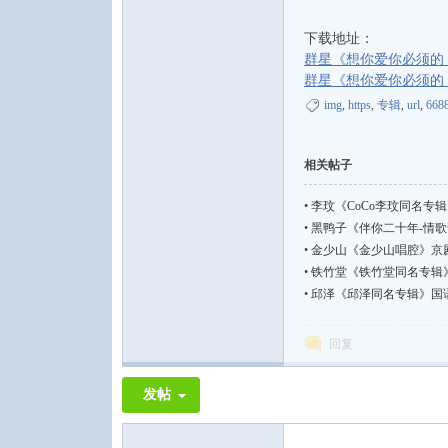
下载地址：
群星《想你爱你必须的 火爆电
群星《想你爱你必须的 火爆电
img
,
https
,
专辑
,
url
,
668
论
相关帖子
•
李玟《CoCo李玟同名专辑》国语
•
黑鸭子《伴你二十年-情歌专辑1
•
金少山《金少山唱腔》京剧艺
•
铁竹堂《铁竹堂同名专辑》国语嘻
•
邱泽《邱泽同名专辑》国语流行【F
坛
回复
发帖