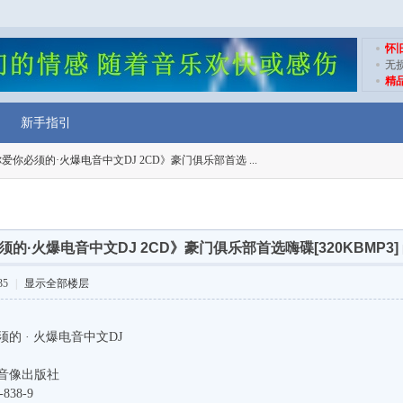
怀
无
精
新手指引
爱你必须的·火爆电音中文DJ 2CD》豪门俱乐部首选 ...
的·火爆电音中文DJ 2CD》豪门俱乐部首选嗨碟[320KBMP3]
35
|
显示全部楼层
的 · 火爆电音中文DJ
音像出版社
838-9