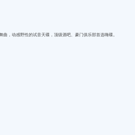
新舞曲，动感野性的试音天碟，顶级酒吧、豪门俱乐部首选嗨碟。