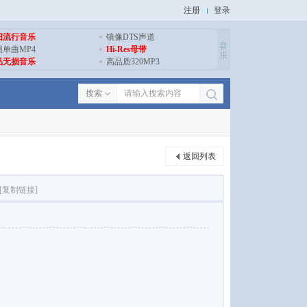
注册
登录
旧流行音乐
镜像DTS声道
音
损单曲MP4
Hi-Res母带
乐
品无损音乐
高品质320MP3
搜索
返回列表
[复制链接]