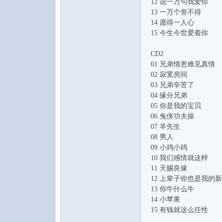
12 说一万句我爱你
13 一万个舍不得
14 愿得一人心
15 今生今世爱着你
CD2
01 兄弟情患难见真情
02 寂寞房间
音
03 兄弟辛苦了
04 缘分兄弟
05 你是我的宝贝
06 兔侠功夫操
07 羊先生
08 男人
09 小鸡小鸡
10 我们感情就这样
11 天赐良缘
12 上辈子你也是我的
乐
13 你牛什么牛
14 小苹果
15 有钱就这么任性