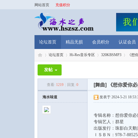
网站首页
充值积分
论坛首页
精品无损
会员积分
认证会员
论坛首页
Hi-Res音乐专区
320KBSMP3
《想你
发帖
海
»
›
›
›
[舞曲]
《想你爱你必须
查看:
1219
|
回复:
0
海水味道
发表于 2024-5-21 18:53:
专辑名称：想你爱你必须
专辑艺人：群星
出版发行：珠影白天鹅
ＩＳＢＮ：978-7-88525-