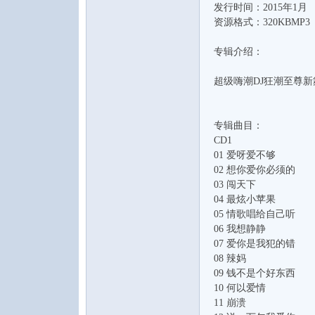
发行时间：2015年1月
水
资源格式：320KBMP3
专辑介绍：
超级嗨潮DJ狂潮至尊
专辑曲目：
CD1
之
01 爱呀爱不够
02 想你爱你必须的
03 闯天下
04 最炫小苹果
05 情歌唱给自己听
06 我想静静
07 爱你是我犯的错
08 辣妈
09 钱不是个好东西
10 何以爱情
声
11 崩溃