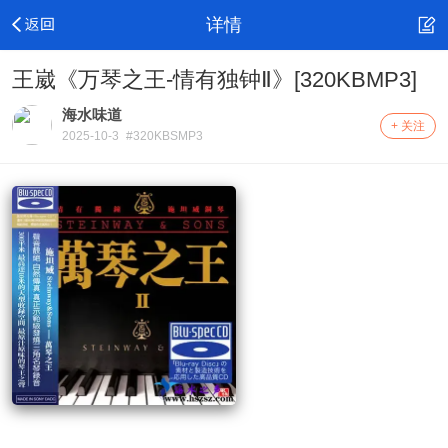
详情
王崴《万琴之王-情有独钟Ⅱ》[320KBMP3]
海水味道
+ 关注
2025-10-3
#320KBSMP3