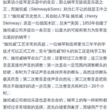
如果说小提琴是乐器中的皇后，那么钢琴无疑就是乐器之
王，而施坦威（Steinway&Sons）则当仁不让的就是王中之
王！“施坦威”历史悠久，其创始人亨瑞·施坦威（Henry
Steinway）原是一位德国木匠，后来**美国，1853年创建了
施坦威公司并提出一条宗旨：以最大的可能和努力为世界造
出最好的钢琴！
“施坦威”工艺非常的高超，一位钢琴制造师要当三年半的学
徒才可以正式工作，至今“施坦威”80％的加工还是纯手工制
作。施坦威钢琴在出厂之前，还要经过三次整音，这三次整
音是直接对声音的调整：第一次是在一定范围内调整榔头的
软硬，有时为了保证声音会换掉所有的榔头，虽然这些榔头
极其昂贵；第二次整音是使声音自然化；第三次整音是把前
两次不能做到的进一步完善，三次整音共耗时15－20个小
时。
施坦威公司相信乐器也是有生命的，钢琴上的每一样材料都
要经过非常细致的选择。原先白键要用象牙，黑键用产于非