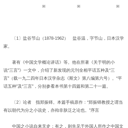
※ ※ ※
〔1〕盐谷节山（1878-1962） 盐谷温，字节山，日本汉学
家。
著有《中国文学概论讲话》等。他在所著《关于明的小
说“三言”》一文中，介绍了新发现的元刊全相平话五种及“三
言”（载一九二四年日本汉学杂志《斯文》第八编第六号）。“平
话五种”及“三言”，分别参看本书第十四篇和第二十一篇。
〔2〕论者 指郑振铎。本篇手稿原作：“郑振铎教授之谓当
有以朝代为分之小说史，亦殆非肤泛之论也。”序言
中国之小说自来无史；有之，则先见于外国人所作之中国文