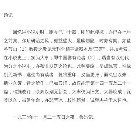
题记
回忆讲小说史时，距今已垂十载，即印此梗概，亦已在七年
之前矣。尔后研治之风，颇益盛大，显幽烛隐，时亦有闻。如盐
谷节山〔1〕教授之发见元刊全相平话残本及“三言”，并加考索，
在小说史上，实为大事；即中国尝有论者〔2〕，谓当有以朝代
为分之小说史，亦殆非肤泛之论也。此种要略，早成陈言，惟缘
别无新书，遂使尚有读者，复将重印，义当更张，而流徙以来，
斯业久废，昔之所作，已如云烟，故仅能于第十四十五及二十一
篇，稍施改订，余则以别无新意，大率仍为旧文。大器晚成，瓦
釜以久，虽延年命，亦悲荒凉，校讫黯然，诚望杰构于来哲也。
一九三○年十一月二十五日之夜，鲁迅记。