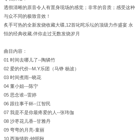
透彻清晰的原音令人有置身现场的感觉；非常的音质；感受这种
与众不同的极致音效！
炙手可热的全新发烧收藏大碟,12首叱咤乐坛的顶级力作盛宴 永
恒的经典收藏.伴你走过无数发烧岁月
曲目内容：
01 时间去哪儿了--陶辚竹
02 爱的代价--M.Y乐团（马铮 杨波）
03 时间煮雨--晓花
04 董小姐---陈宁
05 思念谁--雷婷
06 跟往事干杯--江智民
07 我是不是你最疼爱的人--张玮伽
08 沙枣花儿香--甘雅丹
09 弯弯的月亮-童丽
10 西海情歌-钟明秋