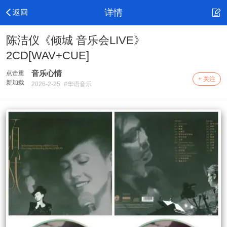
详情
陈洁仪《倾城 音乐会LIVE》
2CD[WAV+CUE]
音乐心情
点击重
+ 关注
新加载
2026-2-25
#华语音乐