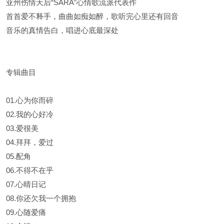
亚州伤情天后“SARA”心情歌流派代表作
首首爱不释手，曲曲如痴如醉，歌听完心里还有回音
音乐的真情告白，唱进心底最深处
专辑曲目
01.心为你而碎
02.我的心好冷
03.爱很美
04.拜拜，爱过
05.配角
06.不得不在乎
07.心晴日记
08.你还欠我一个拥抱
09.心随爱痛