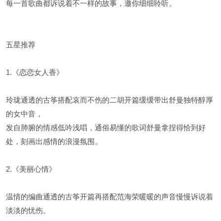
每一首歌曲都诉说着不一样的故事，邀你细细聆听。
五星推荐
1.《恋恋女人香》
玲珑通透的古筝搭配哀而不伤的二胡开篇缓缓带出舒曼独特醇厚
的女中音，
发自肺腑的情感低吟浅唱，通俗易懂的歌词舒曼拿捏得恰到好
处，刻画出感情的浪漫氛围。
2.《美丽心情》
温情的编曲通透的古筝开篇再搭配范海荣暖暖的声音慢慢诉说着
淡淡的忧伤。