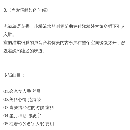
3.《当爱情经过的时候》
充满鸟语花香、小桥流水的创意编曲在付娜精妙古筝穿插下引人
入胜。
童丽甜柔细腻的声音合着优美的古筝声在整个空间慢慢漾开，散
发着婉约凄迷的味道。
专辑曲目：
01.恋恋女人香 舒曼
02.美丽心情 范海荣
03.当爱情经过的时候 童丽
04.星月神话 陈思宇
05.枕着你的名字入眠 龚玥