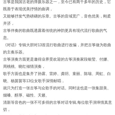
古筝是我国古老的弹拨乐器之一，至今已有两千多年的历史，它
既善于表现优美抒情的曲调，
又能够抒发气势磅礴的乐章。古筝的音域宽广，音色优美，刚柔
并济，
古筝伴奏的歌曲既透露着传统的神韵更具有现代流行歌曲的气
息。
《对话》专辑大胆对13首流行歌曲进行改编，并把古筝做为歌曲
的主奏乐器。
古筝演奏方面更是邀得业界受欢迎的古筝演奏家段银莹、付娜、
周桃桃、晓红倾情演奏，
歌手方面也是集齐了孙露、雷婷、龚玥、童丽、陈瑞、周虹、白
晓、杨茵茵等13位女歌手深情献唱，
就只为打造一张古筝与众歌手的对话。同时这也是一张集甜美、
烟嗓、醇厚、磁性、天籁、
清新等音色的一张不可多得的古筝对话专辑,每位歌手演绎情真意
切，