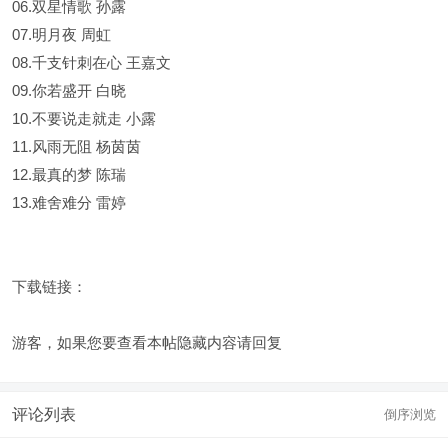
06.双星情歌 孙露
07.明月夜 周虹
08.千支针刺在心 王嘉文
09.你若盛开 白晓
10.不要说走就走 小露
11.风雨无阻 杨茵茵
12.最真的梦 陈瑞
13.难舍难分 雷婷
下载链接：
游客，如果您要查看本帖隐藏内容请
回复
评论列表
倒序浏览