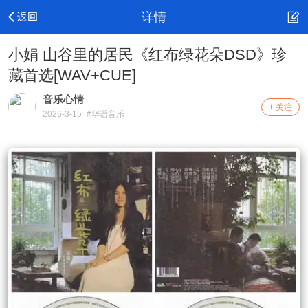
详情
小娟 山谷里的居民《红布绿花朵DSD》珍
藏首选[WAV+CUE]
音乐心情
+ 关注
2026-3-15
#华语音乐