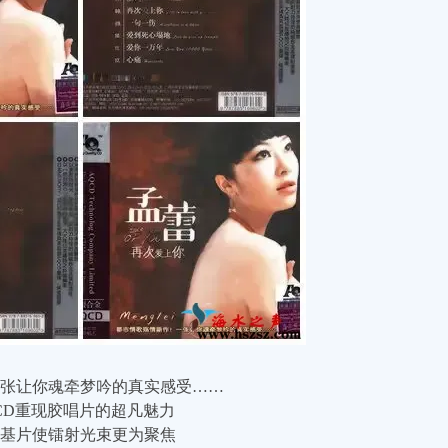
张让你魂牵梦吟的真实感受……
CD重现胶唱片的超凡魅力
基片使镭射光束更为聚焦