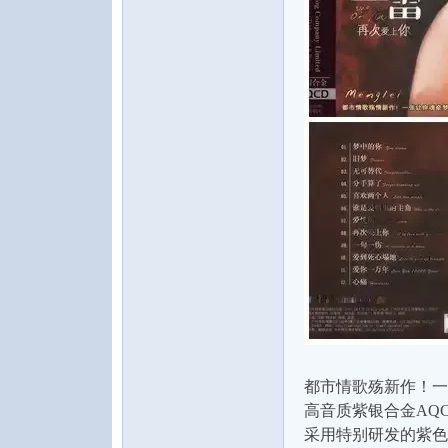
水
之
都市情歌殇新作！一
高音质紫银合金AQ
声
采用特别研发的紫色