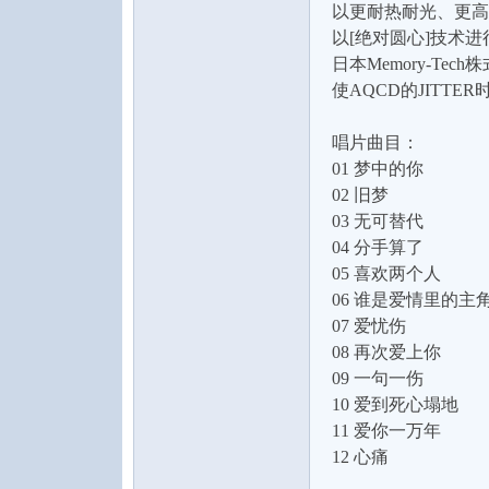
以更耐热耐光、更高
以[绝对圆心]技术
日本Memory-T
使AQCD的JITT
唱片曲目：
01 梦中的你
音
02 旧梦
03 无可替代
04 分手算了
05 喜欢两个人
06 谁是爱情里的主
07 爱忧伤
08 再次爱上你
09 一句一伤
乐
10 爱到死心塌地
11 爱你一万年
12 心痛