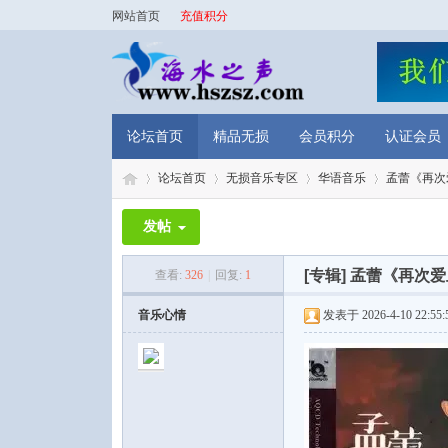
网站首页
充值积分
论坛首页
精品无损
会员积分
认证会员
论坛首页
无损音乐专区
华语音乐
孟蕾《再次爱
发帖
海
»
›
›
›
[专辑]
孟蕾《再次爱上
查看:
326
|
回复:
1
音乐心情
发表于 2026-4-10 22:55: