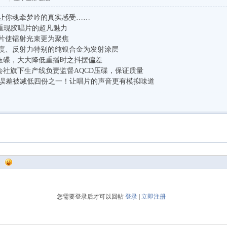
让你魂牵梦吟的真实感受……
D重现胶唱片的超凡魅力
片使镭射光束更为聚焦
度、反射力特别的纯银合金为发射涂层
行压碟，大大降低重播时之抖摆偏差
h株式会社旗下生产线负责监督AQCD压碟，保证质量
R时基误差被减低四份之一！让唱片的声音更有模拟味道
您需要登录后才可以回帖
登录
|
立即注册