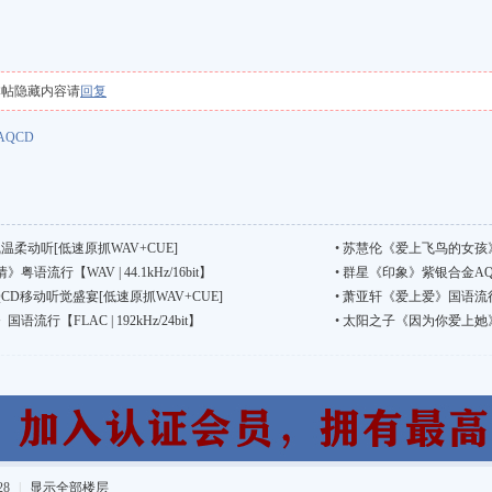
本帖隐藏内容请
回复
AQCD
柔动听[低速原抓WAV+CUE]
•
苏慧伦《爱上飞鸟的女孩》国语流
流行【WAV | 44.1kHz/16bit】
•
群星《印象》紫银合金AQCD
D移动听觉盛宴[低速原抓WAV+CUE]
•
萧亚轩《爱上爱》国语流行【FLA
行【FLAC | 192kHz/24bit】
•
太阳之子《因为你爱上她》国语流
28
|
显示全部楼层