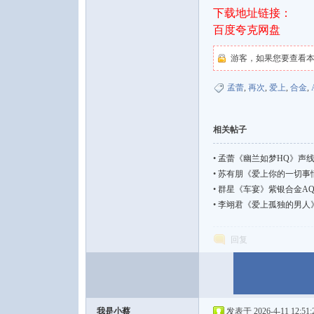
下载地址链接：
百度夸克网盘
游客，如果您要查看
论
孟蕾
,
再次
,
爱上
,
合金
,
相关帖子
•
孟蕾《幽兰如梦HQ》声线温
•
苏有朋《爱上你的一切事情》粤语
•
群星《车宴》紫银合金AQC
•
李翊君《爱上孤独的男人》国语流
坛
回复
我是小蔡
发表于 2026-4-11 12:51: