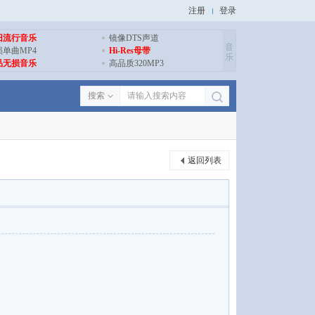
注册
登录
旧流行音乐
镜像DTS声道
音
损单曲MP4
Hi-Res母带
乐
品无损音乐
高品质320MP3
搜索
返回列表