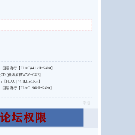
行【FLAC|44.1kHz/24bit】
 [低速原抓WAV+CUE]
C | 44.1kHz/16bit】
行【FLAC | 96kHz/24bit】
举报