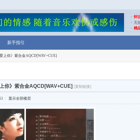
怀
无
精
新手指引
上你》紫合金AQCD[WAV+CUE]
你》紫合金AQCD[WAV+CUE]
[复制链接]
53
|
显示全部楼层