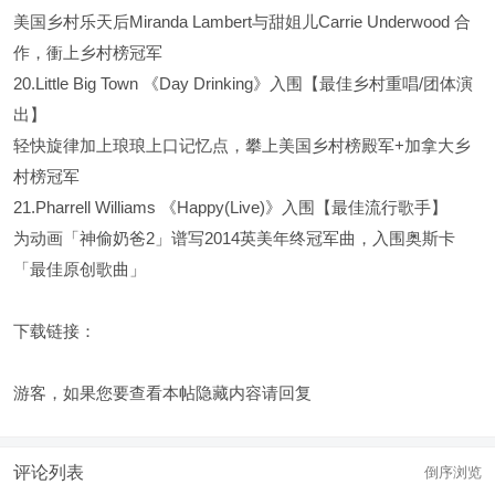
美国乡村乐天后Miranda Lambert与甜姐儿Carrie Underwood 合
作，衝上乡村榜冠军
20.Little Big Town 《Day Drinking》入围【最佳乡村重唱/团体演
出】
轻快旋律加上琅琅上口记忆点，攀上美国乡村榜殿军+加拿大乡
村榜冠军
21.Pharrell Williams 《Happy(Live)》入围【最佳流行歌手】
为动画「神偷奶爸2」谱写2014英美年终冠军曲，入围奥斯卡
「最佳原创歌曲」
下载链接：
游客，如果您要查看本帖隐藏内容请
回复
评论列表
倒序浏览