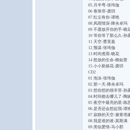
05.月半弯-张玮伽
06 卷珠帘-龚玥
07.红尘有你-谭艳
08.风雨情深-降央卓玛
09 不愿放开你的手-晓
论
10 等你等了那么久-孙
11.天空-曹芙嘉
12.预谋-张玮伽
13.时间煮雨-晓花
14 怒放的生命-柳如萱
15.小小新娘花-龚玥
CD2
01 泡沫-张玮伽
02.那一天-降央卓玛
03 想你想的很辛苦-孙
坛
04.时间都去哪儿了-陶
05 夜空中最亮的星-陈
06.是否还会想起我-谭
07.寂静的天空-黛青塔
08.我是谁的谁-莫斯满
09.类似爱情-马小郡