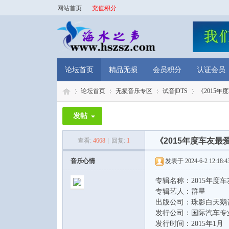
网站首页
充值积分
论坛首页
精品无损
会员积分
认证会员
论坛首页
无损音乐专区
试音|DTS
《2015年
发帖
海
»
›
›
›
《2015年度车友最
查看:
4668
|
回复:
1
音乐心情
发表于 2024-6-2 12:18:4
专辑名称：2015年度车
专辑艺人：群星
出版公司：珠影白天鹅
发行公司：国际汽车专
发行时间：2015年1月