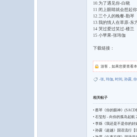
10.为了遇见你-白晓
11 闭上眼睛就会想起你
12.三个人的晚餐-勤琴
13.我的情人在草原-东
14 哭过爱过笑过-楼兰
15 小苹果-张玮伽
下载链接：
游客，如果您要查看
-张
,
玮伽
,
时间
,
孙露
,
你
相关帖子
•
蔡琴《你的眼神》(SACD转制)
•
石玺彤 - 向你的孤岛起航 202
•
李烁《我还是不是你的好妹妹》国
•
孙露《超越》国语流行【DSD64