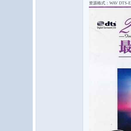
资源格式：WAV DTS-ES
水
之
声