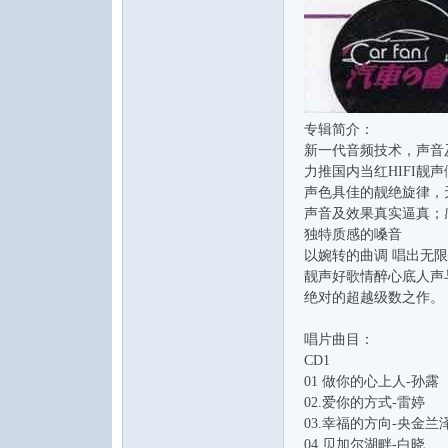
专辑简介：
新一代音频技术，声音
音
力推国内当红HIFI
声色具佳的靓绝旋律，无可
声音及效果真实逼真；感
独特质感的嗓音
以婉转的曲调 唱出无
靓声好歌情醉心底人声
绝对的超越级数之作。
唱片曲目：
CD1
乐
01 做你的心上人-孙露
02.爱你的方式-雷婷
03.幸福的方向-央金兰
04.贝加尔湖畔-白晓