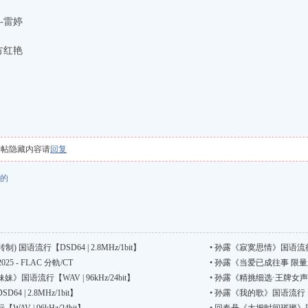
-雷婷
方红艳
本帖隐藏内容请
回复
的
 国语流行【DSD64 | 2.8MHz/1bit】
•
孙露《寂寞思情》国语流行[WAV
5 - FLAC 分軌/CT
•
孙露《当爱已成往事 限量版》国
语流行【WAV | 96kHz/24bit】
•
孙露《精挑细选·王牌女声》国语流
 | 2.8MHz/1bit】
•
孙露《我的歌》国语流行【WAV 