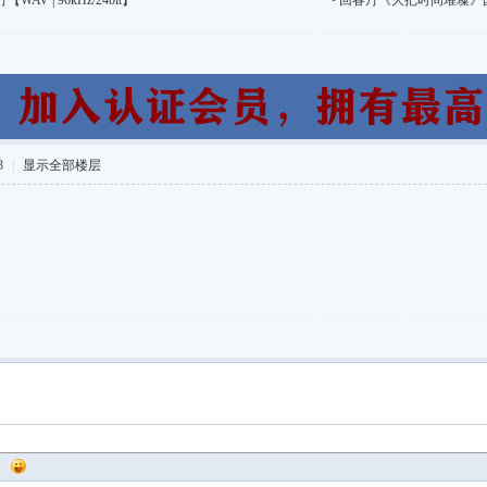
 | 96kHz/24bit】
•
回春丹《大把时间璀璨》国语摇滚
3
|
显示全部楼层