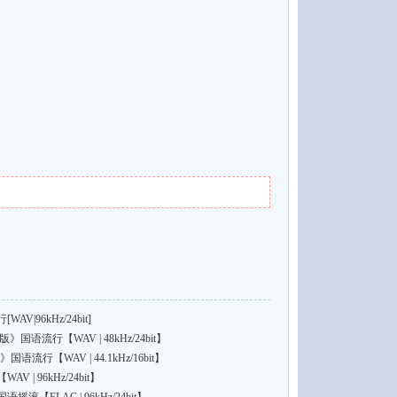
|96kHz/24bit]
语流行【WAV | 48kHz/24bit】
行【WAV | 44.1kHz/16bit】
| 96kHz/24bit】