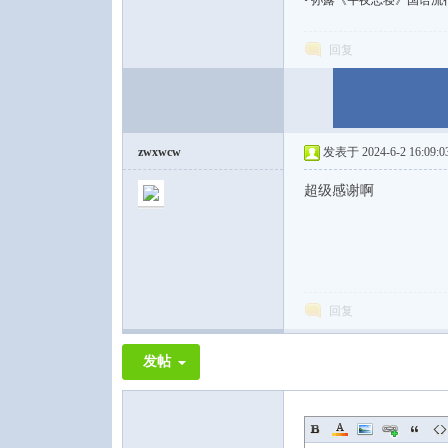
•
孙露《午夜忘寝》国语流行【WAV
回复
zwxwcw
发表于 2024-6-2 16:09:0
超级感谢啊
回复
发帖