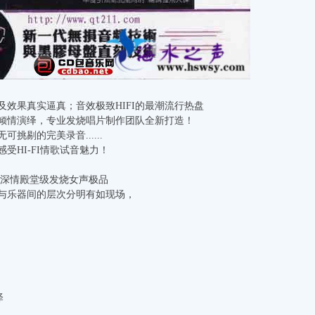
及效果真实逼真；音效极致HIFI的最潮流行热盘
靓声倾情演绎，专业发烧唱片制作团队全新打造！
挑剔的完美录音......
受HI-FI情歌试音魅力！
限深情殿堂级发烧女声极品
与乐器间的层次分明有如现场，
泽