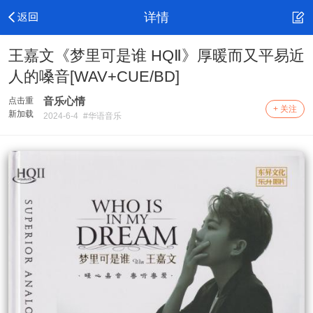
详情
王嘉文《梦里可是谁 HQⅡ》厚暖而又平易近
人的嗓音[WAV+CUE/BD]
音乐心情
点击重
+ 关注
新加载
2024-6-4
#华语音乐