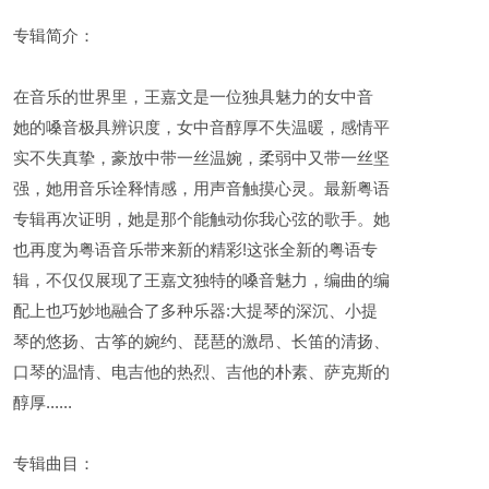
专辑简介：
在音乐的世界里，王嘉文是一位独具魅力的女中音
她的嗓音极具辨识度，女中音醇厚不失温暖，感情平
实不失真挚，豪放中带一丝温婉，柔弱中又带一丝坚
强，她用音乐诠释情感，用声音触摸心灵。最新粤语
专辑再次证明，她是那个能触动你我心弦的歌手。她
也再度为粤语音乐带来新的精彩!这张全新的粤语专
辑，不仅仅展现了王嘉文独特的嗓音魅力，编曲的编
配上也巧妙地融合了多种乐器:大提琴的深沉、小提
琴的悠扬、古筝的婉约、琵琶的激昂、长笛的清扬、
口琴的温情、电吉他的热烈、吉他的朴素、萨克斯的
醇厚......
专辑曲目：