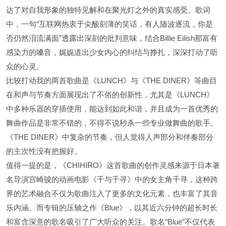
达了对自我形象的独特见解和在聚光灯之外的真实感受。歌词
中，一句“互联网热衷于尖酸刻薄的笑话，有人随波逐流，你是
否仍然泪流满面”透露出深刻的批判意味，结合Billie Eilish那富有
感染力的嗓音，娓娓道出少女内心的纠结与挣扎，深深打动了听
众的心灵。
比较打动我的两首歌曲是《LUNCH》与《THE DINER》等曲目
在和声与节奏方面展现出了不俗的创新性，尤其是《LUNCH》
中多种乐器的穿插使用，能达到如此和谐，并且成为一首优秀的
舞曲作品是非常不错的，不得不说秒杀一些专业做舞曲的歌手。
《THE DINER》中复杂的节奏，但人觉得人声部分和伴奏部分
的主次性没有把握好。
值得一提的是，《CHIHIRO》这首歌曲的创作灵感来源于日本著
名导演宫崎骏的动画电影《千与千寻》中的女主角千寻，这种跨
界的艺术融合不仅为歌曲注入了更多的文化元素，也丰富了其音
乐内涵。而专辑的压轴之作《Blue》，以其近六分钟的超长时长
和富含深意的歌名吸引了广大听众的关注。歌名“Blue”不仅代表