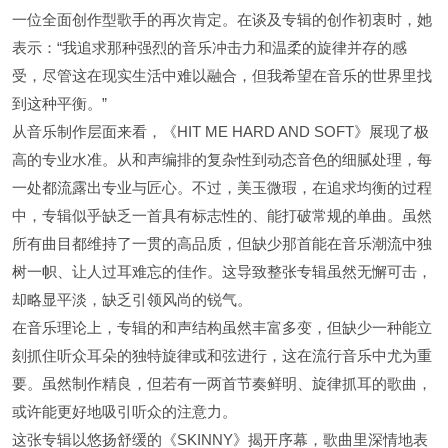
一位全面创作型歌手的再次肯定。在谈及专辑的创作初衷时，她
表示：“我追求那种强烈的音乐冲击力和温柔的旋律并存的感
受，尽管这在现实生活中难以融合，但我希望在音乐的世界里找
到这种平衡。”
从音乐制作层面来看，《HIT ME HARD AND SOFT》展现了极
高的专业水准。从和声编排的复杂性到动态音色的细腻处理，每
一处都流露出专业与匠心。不过，美玉微瑕，在追求均衡的过程
中，专辑似乎缺乏一首具有标志性的、能打破常规的单曲。虽然
所有曲目都维持了一贯的高品质，但缺少那首能在音乐潮流中独
树一帜、让人过耳难忘的佳作。这导致整张专辑虽然无懈可击，
却略显平淡，缺乏引领风尚的锐气。
在音乐理论上，专辑的和声结构虽然丰富多变，但缺少一种能立
刻抓住听众耳朵的独特旋律或和弦进行，这在流行音乐中尤为重
要。虽然制作精良，但若有一两首节奏鲜明、旋律抓耳的歌曲，
或许能更好地吸引听众的注意力。
这张专辑以悠扬舒缓的《SKINNY》揭开序幕，歌曲里深情地表