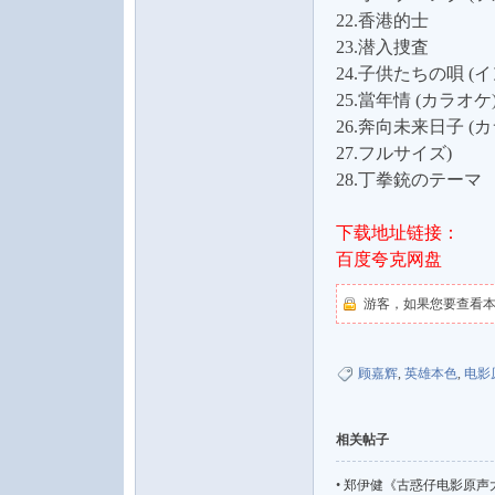
22.香港的士
23.潜入捜査
24.子供たちの唄 (
25.當年情 (カラオケ
26.奔向未来日子 (
论
27.フルサイズ)
28.丁拳銃のテーマ
下载地址链接：
百度夸克网盘
游客，如果您要查看
坛
顾嘉辉
,
英雄本色
,
电影
相关帖子
•
郑伊健《古惑仔电影原声大碟》国