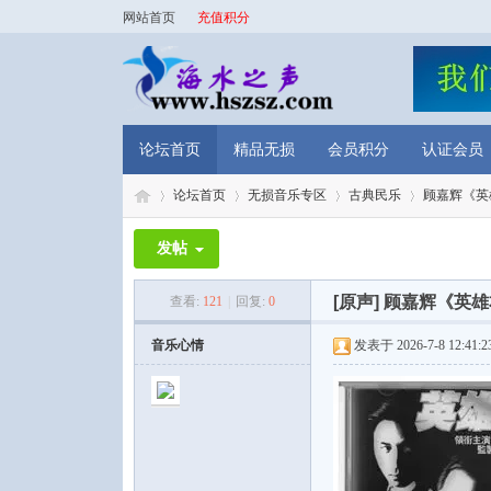
网站首页
充值积分
论坛首页
精品无损
会员积分
认证会员
论坛首页
无损音乐专区
古典民乐
顾嘉辉《英雄
发帖
海
»
›
›
›
[原声]
顾嘉辉《英雄本
查看:
121
|
回复:
0
音乐心情
发表于 2026-7-8 12:41:2