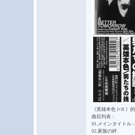
水
之
《英雄本色 I+II
曲目列表：
01.メインタイトル 
声
02.家族の絆