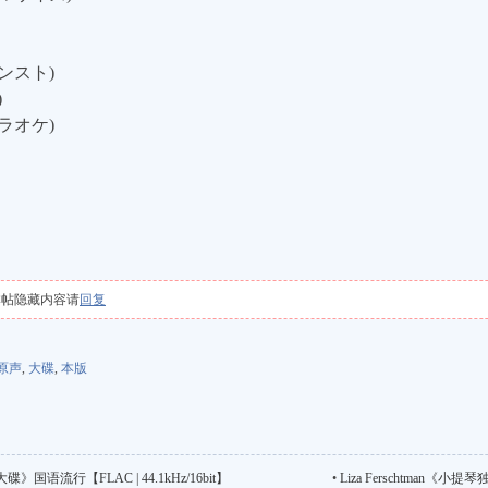
インスト)
)
カラオケ)
本帖隐藏内容请
回复
原声
,
大碟
,
本版
语流行【FLAC | 44.1kHz/16bit】
•
Liza Ferschtma