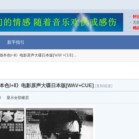
怀
无
精
新手指引
本色Ⅰ+Ⅱ》电影原声大碟日本版[WAV+CUE] ...
色Ⅰ+Ⅱ》电影原声大碟日本版[WAV+CUE]
[复制链接]
3
|
显示全部楼层