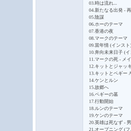
03.時は流れ...
04.新たなる出発 - 
05.陰謀
06.ホーのテーマ
07.香港の夜
08.マークのテーマ
09.當年情 (インスト
音
10.奔向未来日子 (
11.マークの死 - 
12.キットとジャッ
13.キットとペギー 
14.ケンとルン
15.故郷へ
16.ペギーの墓
17.行動開始
乐
18.ルンのテーマ
19.ケンのテーマ
20.英雄は死なず -
21.オープニング (