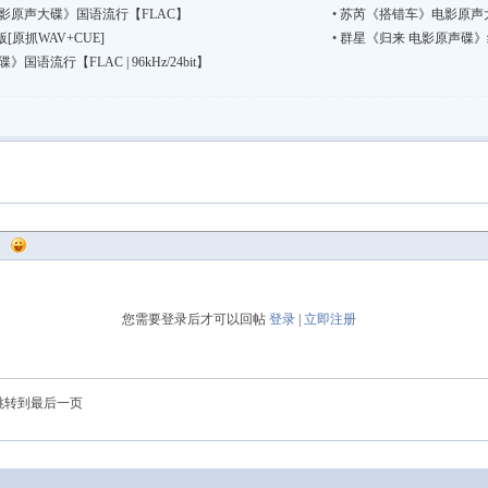
行【FLAC】
影原声大碟》国语流行【FLAC】
•
苏芮《搭错车》电影原声大碟
原抓WAV+CUE]
•
群星《归来 电影原声碟》纯音乐【
语流行【FLAC | 96kHz/24bit】
您需要登录后才可以回帖
登录
|
立即注册
跳转到最后一页