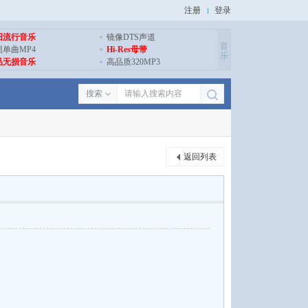
注册
登录
旧流行音乐
镜像DTS声道
音
损单曲MP4
Hi-Res母带
乐
品无损音乐
高品质320MP3
搜索
返回列表