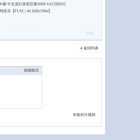
 中文流行录音巨著SHM SACD[ISO]
FLAC | 44.1kHz/16bit】
举报
返回列表
高级模式
本版积分规则