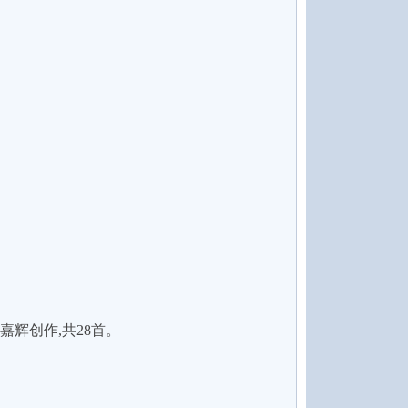
顾嘉辉创作,共28首。