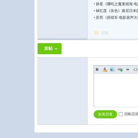
•
群星《哪吒之魔童闹海 电
•
林忆莲《灰色》索尼日本版[
•
苏芮《搭错车 电影原声大碟》国
回复
发帖
回帖后
发表回复