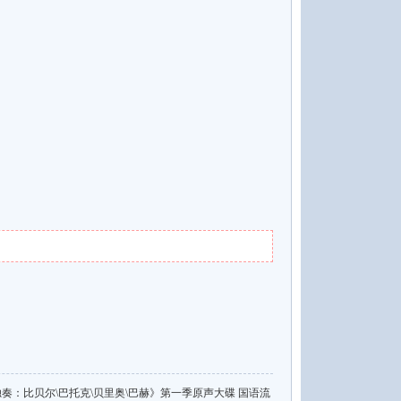
n《小提琴独奏：比贝尔\巴托克\贝里奥\巴赫》第一季原声大碟 国语流