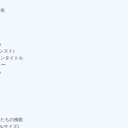
再会
)
インスト)
メインタイトル
キー
A
 男たちの挽歌
フルサイズ)