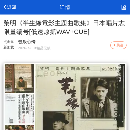
详情
黎明《半生緣電影主題曲歌集》日本唱片志
限量编号[低速原抓WAV+CUE]
音乐心情
点击重
+ 关注
新加载
2026-7-8
#精品无损