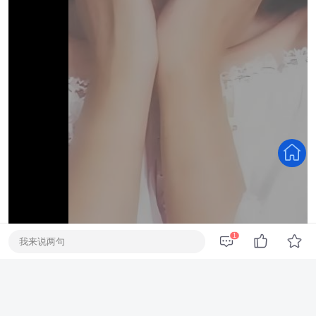
1
我来说两句
版权 @ Love-Music
RE: [邓丽君《邓丽君——风的传说》][FLAC/分轨/589M][城通]