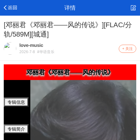
详情
[邓丽君《邓丽君——风的传说》][FLAC/分
轨/589M][城通]
love-music
+ 关注
2026-7-8
#华语音乐
邓丽君《邓丽君——风的传说》
专辑信息
专辑简介