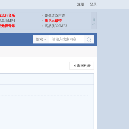
注册
登录
旧流行音乐
镜像DTS声道
音
损单曲MP4
Hi-Res母带
乐
品无损音乐
高品质320MP3
搜索
返回列表