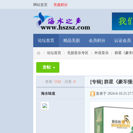
网站首页
充值积分
论坛首页
精品无损
会员积分
认证会员
论坛首页
无损音乐专区
外语音乐
群星《豪车慢
发帖
海
»
›
›
›
[专辑]
群星《豪车慢
查看:
1542
|
回复:
0
海水味道
发表于 2024-6-16 21:27: