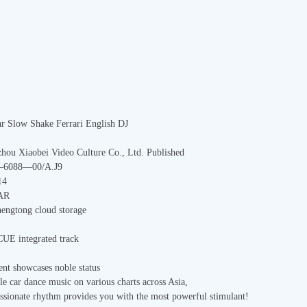
 Slow Shake Ferrari English DJ
hou Xiaobei Video Culture Co., Ltd. Published
088—00/A.J9
14
RAR
hengtong cloud storage
UE integrated track
nt showcases noble status
e car dance music on various charts across Asia,
assionate rhythm provides you with the most powerful stimulant!