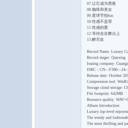
07.让它成为黑夜
08.咖啡和美女
09.星球节拍bas
10.性感不是罪
11.性感的爱
12.等待在在舞台上
论
13.醉尽欢
Record Name: Luxury Car
Record singer: Qunxing
Issuing company: Guangz
ISRC：CN—F300—24—6
Release date: October 20
Compression tool: Win
Storage cloud storage: C
坛
File footprint: 642MB
Resource quality: WAV+C
Album Introduction:
Luxury top-level enjoyme
The trendy and fashionabl
The most thrilling and p