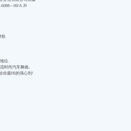
088—00/A.J9
整轨
地位.
流时尚汽车舞曲,
你最HI的强心剂!