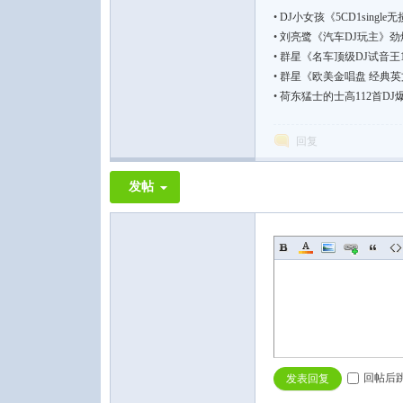
•
DJ小女孩《5CD1single无损
•
刘亮鹭《汽车DJ玩主》劲爆
•
群星《名车顶级DJ试音王1
•
群星《欧美金唱盘 经典英
•
荷东猛士的士高112首DJ爆
回复
发帖
回帖后
发表回复