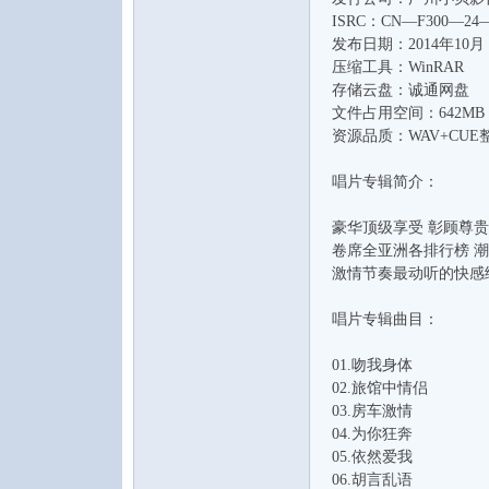
ISRC：CN—F300—24—6
发布日期：2014年10月
压缩工具：WinRAR
存储云盘：诚通网盘
文件占用空间：642MB
资源品质：WAV+CUE
唱片专辑简介：
音
豪华顶级享受 彰顾尊贵
卷席全亚洲各排行榜 潮
激情节奏最动听的快感给
唱片专辑曲目：
01.吻我身体
02.旅馆中情侣
乐
03.房车激情
04.为你狂奔
05.依然爱我
06.胡言乱语