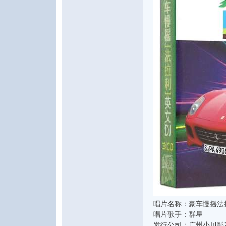
水
之
唱片名称：豪车慢摇法
声
唱片歌手：群星
发行公司：广州小贝影