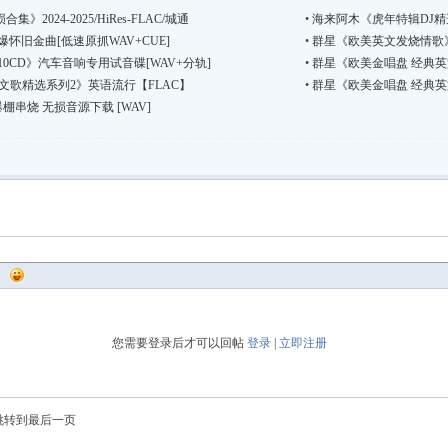
合集》2024-2025/HiRes-FLAC/城通
•
海来阿木《虎年特辑DJ精选
怀旧金曲[低速原抓WAV+CUE]
•
群星《欧美英文发烧情歌》3
0CD》汽车音响专用试音碟[WAV+分轨]
•
群星《欧美金唱盘 经典英
文歌精选系列2》英语流行【FLAC】
•
群星《欧美金唱盘 经典英
棚串烧 无损音源下载 [WAV]
您需要登录后才可以回帖
登录
|
立即注册
跳转到最后一页