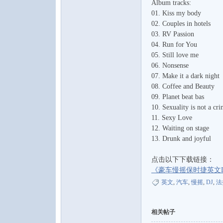
Album tracks:
01. Kiss my body
02. Couples in hotels
03. RV Passion
04. Run for You
05. Still love me
06. Nonsense
07. Make it a dark night
08. Coffee and Beauty
09. Planet beat bas
10. Sexuality is not a cr
11. Sexy Love
12. Waiting on stage
13. Drunk and joyful
点击以下下载链接：
《豪车慢摇保时捷英文DJ》[
英文
,
汽车
,
慢摇
,
DJ
,
法
相关帖子