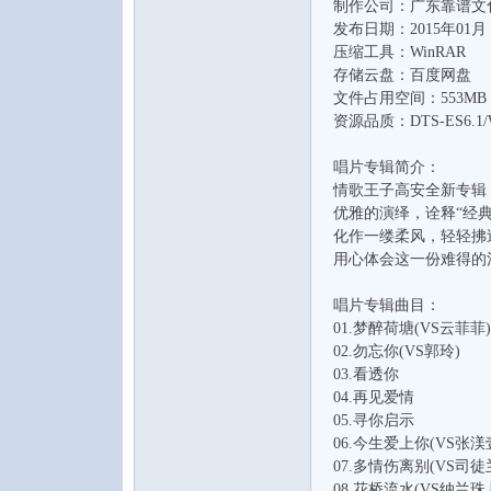
制作公司：广东靠谱文
发布日期：2015年01月
压缩工具：WinRAR
存储云盘：百度网盘
文件占用空间：553MB
资源品质：DTS-ES6.1
唱片专辑简介：
音
情歌王子高安全新专辑
优雅的演绎，诠释“经
化作一缕柔风，轻轻拂
用心体会这一份难得的
唱片专辑曲目：
01.梦醉荷塘(VS云菲菲)
02.勿忘你(VS郭玲)
03.看透你
04.再见爱情
乐
05.寻你启示
06.今生爱上你(VS张渼
07.多情伤离别(VS司徒
08.花桥流水(VS纳兰珠