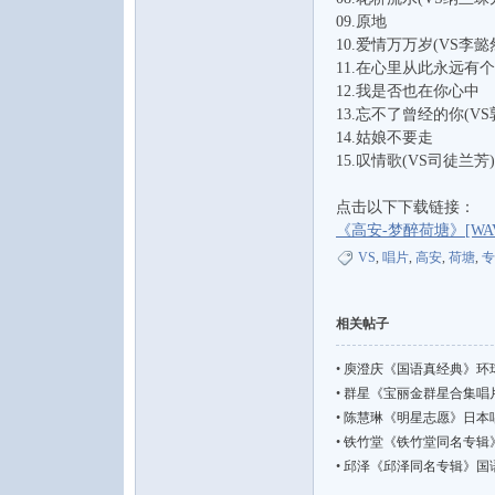
09.原地
10.爱情万万岁(VS李懿
11.在心里从此永远有个
12.我是否也在你心中
13.忘不了曾经的你(VS
论
14.姑娘不要走
15.叹情歌(VS司徒兰芳)
点击以下下载链接：
《高安-梦醉荷塘》[WAV+
VS
,
唱片
,
高安
,
荷塘
,
专
相关帖子
坛
•
庾澄庆《国语真经典》环球唱
•
群星《宝丽金群星合集唱片》3
•
陈慧琳《明星志愿》日本唱片
•
铁竹堂《铁竹堂同名专辑》国语嘻
•
邱泽《邱泽同名专辑》国语流行【F