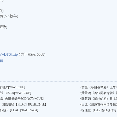
然)
你(VS牧羊)
郭玲)
DTS].zip
(访问密码: 6688)
辑
片[WAV+CUE]
•
群星《各自各精彩》上华唱片
05CD[WAV+CUE]
•
萧景鸿《首张同名专辑》国语流行
志限量编号8CD[WAV+CUE]
•
陈慧娴《最终幻想》日本唱片
哈【FLAC | 192kHz/24bit】
•
田原《田原首张同名专辑》国语流
LAC | 96kHz/24bit】
•
徐佳莹《LaLa 首张创作专辑》