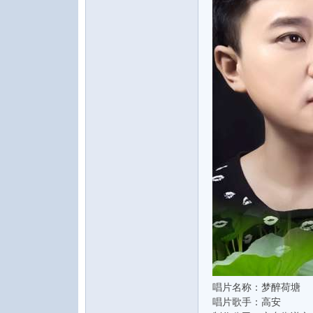
水
之
唱片名称：梦醉荷塘
声
唱片歌手：高安