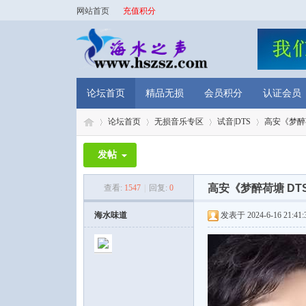
网站首页
充值积分
论坛首页
精品无损
会员积分
认证会员
论坛首页
无损音乐专区
试音|DTS
高安《梦醉荷
发帖
海
»
›
›
›
高安《梦醉荷塘 DT
查看:
1547
|
回复:
0
海水味道
发表于 2024-6-16 21:41: