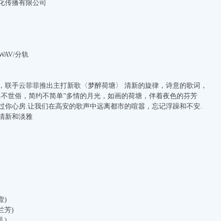
化传播有限公司
/WAV/分轨
，联手云菲菲推出主打新歌〈梦醉荷塘〉 清新的旋律，诗意的歌词，
典不世俗，简约不简单”多情的月光，如画的荷塘，伴着夜色的芬芳
过你心房.让我们在高安的歌声中远离都市的喧嚣，忘记浮躁和不安.
清新和淡雅
壹)
兰芳)
儿)