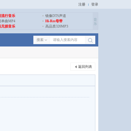
注册
登录
旧流行音乐
镜像DTS声道
音
损单曲MP4
Hi-Res母带
乐
品无损音乐
高品质320MP3
搜索
返回列表