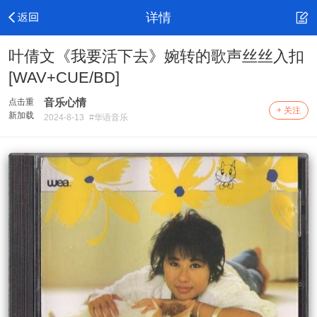
详情
叶倩文《我要活下去》婉转的歌声丝丝入扣
[WAV+CUE/BD]
音乐心情
点击重
+ 关注
新加载
2024-8-13
#华语音乐