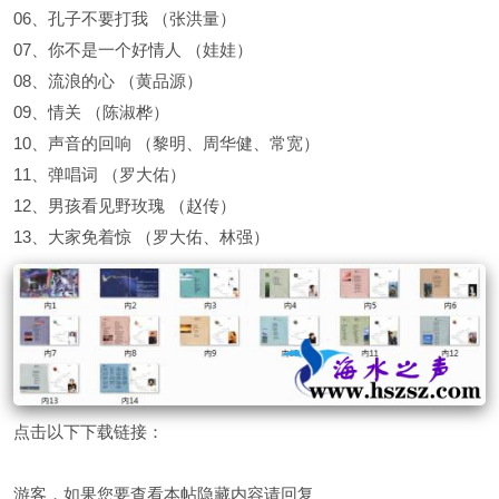
06、孔子不要打我 （张洪量）
07、你不是一个好情人 （娃娃）
08、流浪的心 （黄品源）
09、情关 （陈淑桦）
10、声音的回响 （黎明、周华健、常宽）
11、弹唱词 （罗大佑）
12、男孩看见野玫瑰 （赵传）
13、大家免着惊 （罗大佑、林强）
点击以下下载链接：
游客，如果您要查看本帖隐藏内容请
回复