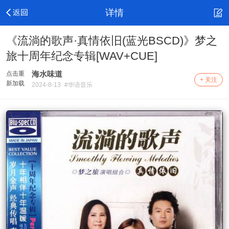
详情
《流淌的歌声·真情依旧(蓝光BSCD)》梦之
旅十周年纪念专辑[WAV+CUE]
海水味道
点击重
+ 关注
新加载
2024-8-13
#华语音乐