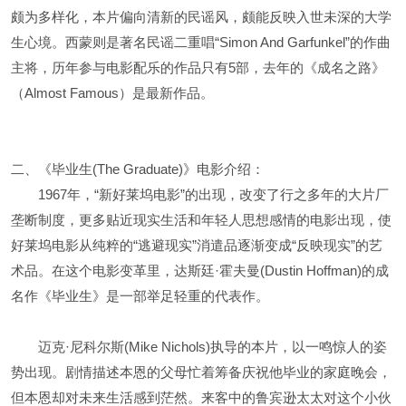
颇为多样化，本片偏向清新的民谣风，颇能反映入世未深的大学
生心境。西蒙则是著名民谣二重唱“Simon And Garfunkel”的作曲
主将，历年参与电影配乐的作品只有5部，去年的《成名之路》
（Almost Famous）是最新作品。
二、《毕业生(The Graduate)》电影介绍：
1967年，“新好莱坞电影”的出现，改变了行之多年的大片厂
垄断制度，更多贴近现实生活和年轻人思想感情的电影出现，使
好莱坞电影从纯粹的“逃避现实”消遣品逐渐变成“反映现实”的艺
术品。在这个电影变革里，达斯廷·霍夫曼(Dustin Hoffman)的成
名作《毕业生》是一部举足轻重的代表作。
迈克·尼科尔斯(Mike Nichols)执导的本片，以一鸣惊人的姿
势出现。剧情描述本恩的父母忙着筹备庆祝他毕业的家庭晚会，
但本恩却对未来生活感到茫然。来客中的鲁宾逊太太对这个小伙