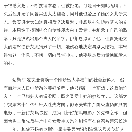
子很感兴趣，不断挑逗本恩，但被拒绝。可是日子如此无聊，不
久后他开始了同鲁宾逊太太幽会，同时他也爱上了她的女儿伊莱
恩。鲁宾逊太太知道真相后坚决反对，并想尽办法拆散两人的交
往。本恩终于找到机会向伊莱恩表白了爱意，并坦承了自己的坠
落，只是没说出那个夫人的名字。伊莱恩原谅了他，但鲁宾逊太
太的震怒使伊莱恩猜到了一切。她伤心地决定与别人结婚。本恩
得知这一消息，不顾一切向教堂冲去，他要尽最后力量挽回爱人
的心。
达斯汀·霍夫曼饰演一个刚步出大学校门的社会新鲜人，然
而面对众人口中所谓的美好前程，他只感到一片茫然，这后他陷
入了一个已婚妇人的温柔网，既之又爱上她的妙龄女儿。这部大
胆揭露六十年代年轻人迷失方向，戳破美式中产阶级虚伪面具的
电影，一新好莱坞陈腔，成为《新好莱坞电影》的先锋之作，但
因为男主角先后与片中母女发生关系的剧情而在台湾被禁演长达
二十年。其貌不扬的达斯汀·霍夫曼因为深刻演绎这号反英雄人