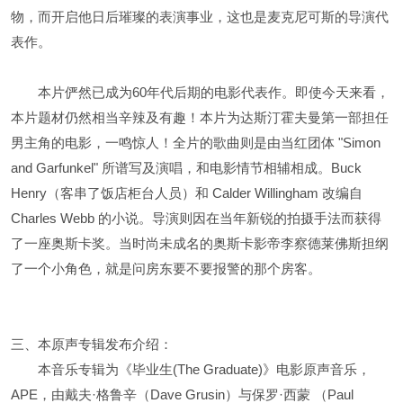
物，而开启他日后璀璨的表演事业，这也是麦克尼可斯的导演代
表作。
本片俨然已成为60年代后期的电影代表作。即使今天来看，
本片题材仍然相当辛辣及有趣！本片为达斯汀霍夫曼第一部担任
男主角的电影，一鸣惊人！全片的歌曲则是由当红团体 "Simon
and Garfunkel" 所谱写及演唱，和电影情节相辅相成。Buck
Henry（客串了饭店柜台人员）和 Calder Willingham 改编自
Charles Webb 的小说。导演则因在当年新锐的拍摄手法而获得
了一座奥斯卡奖。当时尚未成名的奥斯卡影帝李察德莱佛斯担纲
了一个小角色，就是问房东要不要报警的那个房客。
三、本原声专辑发布介绍：
本音乐专辑为《毕业生(The Graduate)》电影原声音乐，
APE，由戴夫·格鲁辛（Dave Grusin）与保罗·西蒙 （Paul