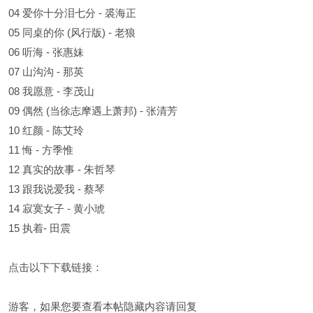
04 爱你十分泪七分 - 裘海正
05 同桌的你 (风行版) - 老狼
06 听海 - 张惠妹
07 山沟沟 - 那英
08 我愿意 - 李茂山
09 偶然 (当徐志摩遇上萧邦) - 张清芳
10 红颜 - 陈艾玲
11 悔 - 方季惟
12 真实的故事 - 朱哲琴
13 跟我说爱我 - 蔡琴
14 寂寞女子 - 黄小琥
15 执着- 田震
点击以下下载链接：
游客，如果您要查看本帖隐藏内容请
回复