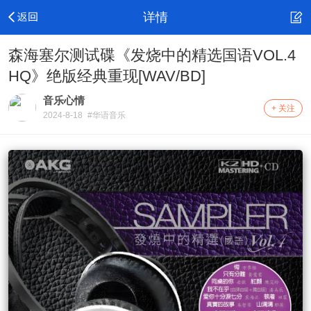
详情
森海塞尔测试碟《发烧中的精选国语VOL.4
HQ》绝版经典重现[WAV/BD]
音乐心情
+ 关注
2024-8-18
#华语音乐