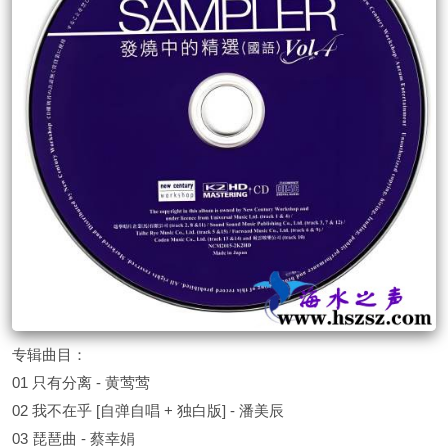
专辑曲目：
01 只有分离 - 黄莺莺
02 我不在乎 [自弹自唱 + 独白版] - 潘美辰
03 琵琶曲 - 蔡幸娟