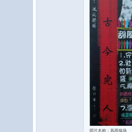
水
之
声
唱片名称：风雨操场