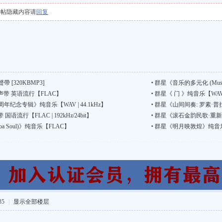
本帖隐藏内容请
回复
 [320KBMP3]
•
群星《音乐的多元化 (Music I
带 英语流行【FLAC】
•
群星《 门 》纯音乐【WAV | 4
年纪念专辑》纯音乐【WAV | 44.1kHz】
•
群星《山间间奏: 罗素·
行【FLAC | 192kHz/24bit】
•
群星《滚石金韵民歌·重新发
a Soul)》纯音乐【FLAC】
•
群星《明月映敦煌》纯音乐【WAV
35
|
显示全部楼层