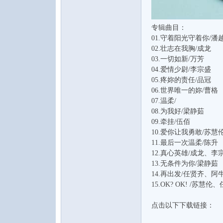
专辑曲目：
01.守着阳光守着你/潘
02.壮志在我胸/成龙
03.一切如新/万芳
04.爱情少尉/李宗盛
05.疼妳的责任/品冠
06.世界唯一的妳/曹格
07.温柔/
08.为我好/梁静茹
09.牵挂/伍佰
10.爱你让我勇敢/苏慧
11.最后一次温柔/陈升
12.真心英雄/成龙、
13.无条件为你/梁静茹
14.再出发/任贤齐、阿
15.OK? OK! /苏慧
点击以下下载链接：