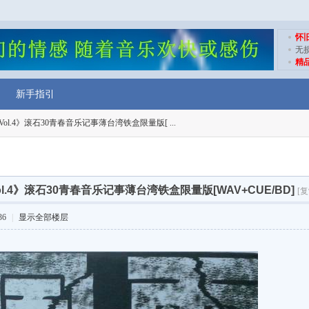
怀
无
精
新手指引
ol.4》滚石30青春音乐记事薄台湾铁盒限量版[ ...
l.4》滚石30青春音乐记事薄台湾铁盒限量版[WAV+CUE/BD]
[
36
|
显示全部楼层