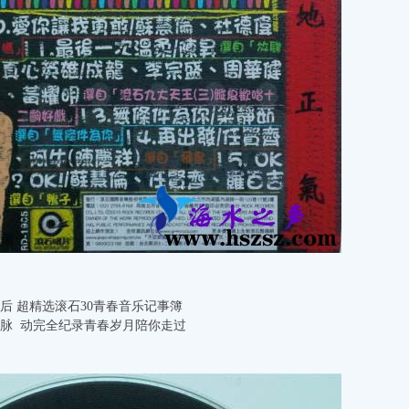
后 超精选滚石30青春音乐记事簿
代脉 动完全纪录青春岁月陪你走过