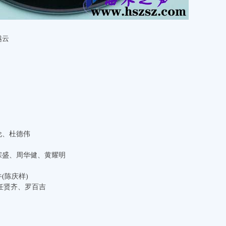
越云
伦、杜德伟
李宗盛、周华健、黄耀明
牛(陈庆样)
伦、任贤齐、罗百吉