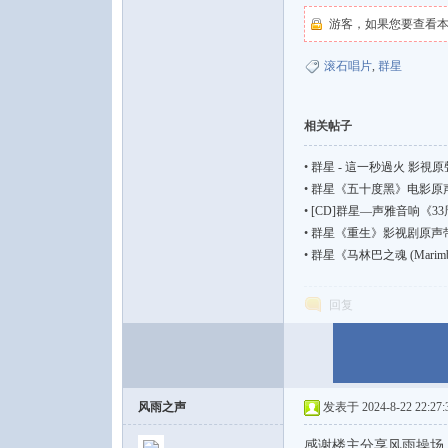
游客，如果您要查看
滚石唱片
,
群星
相关帖子
•
群星 - 這一秒過火 影視原聲帶
•
群星《五十度黑》电影原声
•
[CD]群星—声雅音响《33周
•
群星《重生》影视剧原声带 国语流
•
群星《马林巴之魂 (Marimb
回复
风雨之声
发表于 2024-8-22 22:27:
感谢楼主分享风雨操场