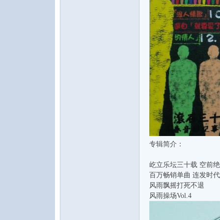
论
专辑简介：
坛
屹立乐坛三十载 空前绝
百万畅销单曲 连发时
风雨飘摇打死不退
风雨操场Vol.4