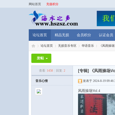
网站首页
充值积分
论坛首页
精品无损
会员积分
认证会员
论坛首页
无损音乐专区
华语音乐
《风雨操场V
发帖
海
»
›
›
›
[专辑]
《风雨操场Vo
查看:
1458
|
回复:
2
音乐心情
发表于 2024-8-19 09:46:
风雨操场Vol.4