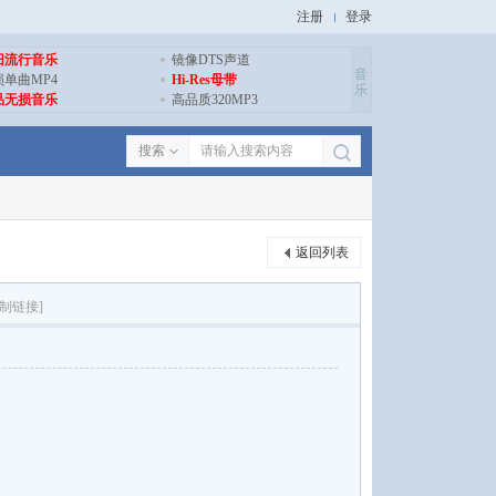
注册
登录
旧流行音乐
镜像DTS声道
音
损单曲MP4
Hi-Res母带
乐
品无损音乐
高品质320MP3
搜索
返回列表
复制链接]