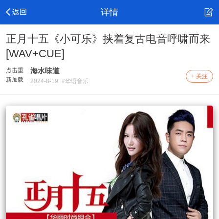
详情
正月十五《小可乐》挟着复古电音呼啸而来
[WAV+CUE]
海水味道
点击重
+ 关注
新加载
2024-8-19
#华语音乐