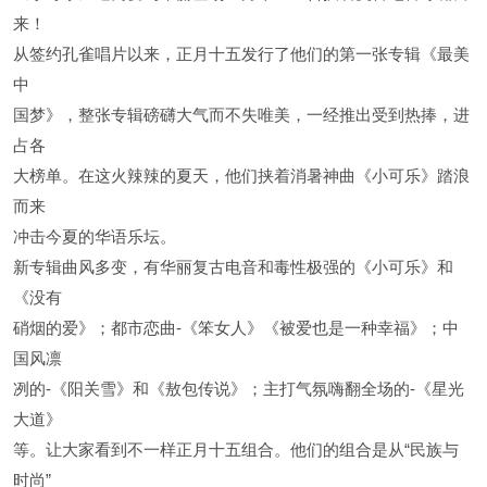
来！
从签约孔雀唱片以来，正月十五发行了他们的第一张专辑《最美
中
国梦》，整张专辑磅礴大气而不失唯美，一经推出受到热捧，进
占各
大榜单。在这火辣辣的夏天，他们挟着消暑神曲《小可乐》踏浪
而来
冲击今夏的华语乐坛。
新专辑曲风多变，有华丽复古电音和毒性极强的《小可乐》和
《没有
硝烟的爱》；都市恋曲-《笨女人》《被爱也是一种幸福》；中
国风凛
冽的-《阳关雪》和《敖包传说》；主打气氛嗨翻全场的-《星光
大道》
等。让大家看到不一样正月十五组合。他们的组合是从“民族与
时尚”