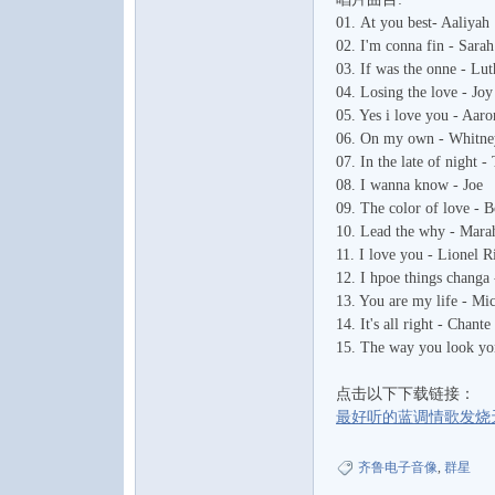
01. At you best- Aaliyah
02. I'm conna fin - Sara
03. If was the onne - Lu
04. Losing the love - Jo
05. Yes i love you - Aaro
论
06. On my own - Whitne
07. In the late of night -
08. I wanna know - Joe
09. The color of love -
10. Lead the why - Mara
11. I love you - Lionel R
12. I hpoe things chang
13. You are my life - Mi
14. It's all right - Chante
15. The way you look yo
坛
点击以下下载链接：
最好听的蓝调情歌发烧天碟
齐鲁电子音像
,
群星