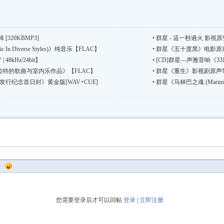
[320KBMP3]
•
群星 - 這一秒過火 影視原聲帶
n Diverse Styles)》纯音乐【FLAC】
•
群星《五十度黑》电影原声
8kHz/24bit】
•
[CD]群星—声雅音响《33周
普拉特的歌曲与室内乐作品》【FLAC】
•
群星《重生》影视剧原声带 国语流
行纪念首日封》黄金版[WAV+CUE]
•
群星《马林巴之魂 (Marimb
您需要登录后才可以回帖
登录
|
立即注册