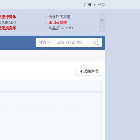
注册
登录
旧流行音乐
镜像DTS声道
音
损单曲MP4
Hi-Res母带
乐
品无损音乐
高品质320MP3
搜索
返回列表