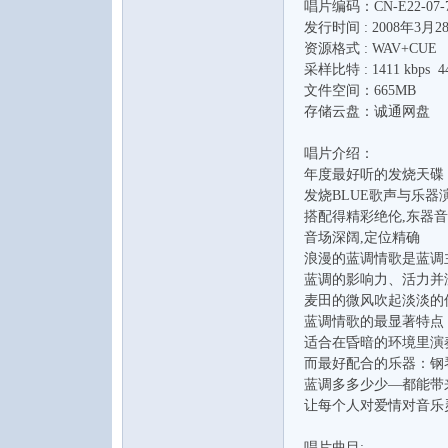
唱片编码：CN-E22-07-72
发行时间 : 2008年3月2
资源格式 : WAV+CUE
采样比特 : 1411 kbps 44
文件空间：665MB
存储云盘：诚通网盘
唱片介绍：
音
年度最好听的发烧天碟
发烧BLUE歌声与乐器
搭配得精彩绝伦,东器
音场深阔,定位精确
浪漫的蓝调情歌是蓝调
蓝调的影响力、活力并
麦田的微风吹起淡淡的
蓝调情歌的最显著特点
适合在昏暗的环境里演
而最好配合的乐器：钢
乐
蓝调多多少少—都能带
让每个人对爱情对音乐
唱片曲目: