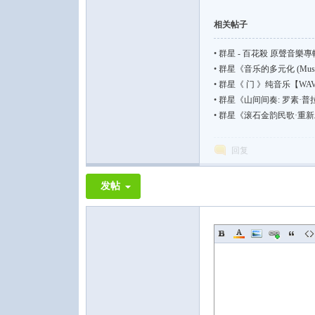
相关帖子
•
群星 - 百花殺 原聲音樂專輯 
•
群星《音乐的多元化 (Music I
•
群星《 门 》纯音乐【WAV | 4
•
群星《山间间奏: 罗素·
•
群星《滚石金韵民歌·重新发
回复
发帖