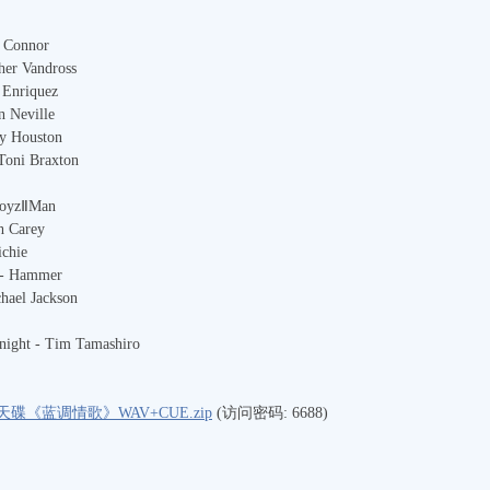
h Connor
ther Vandross
y Enriquez
n Neville
y Houston
 Toni Braxton
 BoyzⅡMan
h Carey
ichie
a - Hammer
chael Jackson
night - Tim Tamashiro
《蓝调情歌》WAV+CUE.zip
(访问密码: 6688)