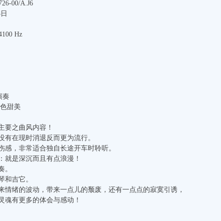
6-00/A.J6
8日
100 Hz
演奏
音色甜美
主要之曲风内容！
没有在现时消退反而更为流行。
伤感，非常适合独自长途开车时聆听。
：就是深沉而且有点浪漫！
奏。
琴和吉它。
来情绪的波动，带来一点儿的颓废，还有一点点的寂寞引诱，
灵魂有更多的体会与感动！