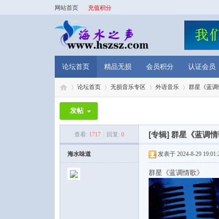
网站首页
充值积分
论坛首页
精品无损
会员积分
认证会员
论坛首页
无损音乐专区
外语音乐
群星《蓝调情
发帖
海
»
›
›
›
[专辑]
群星《蓝调情
查看:
1717
|
回复:
0
海水味道
发表于 2024-8-29 19:01:
群星《蓝调情歌》