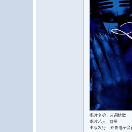
水
之
唱片名称 : 蓝调情歌
唱片艺人 : 群星
声
出版发行：齐鲁电子音