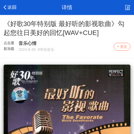
详情
《好歌30年特别版 最好听的影视歌曲》勾
起您往日美好的回忆[WAV+CUE]
音乐心情
点击重
+ 关注
新加载
2024-8-30
#华语音乐