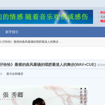
怀
无
精
新手指引
人仔恰恰》最摇的曲风最骚的唱腔最迷人的舞步 ...
仔恰恰》最摇的曲风最骚的唱腔最迷人的舞步[WAV+CUE]
[复制
11
|
显示全部楼层