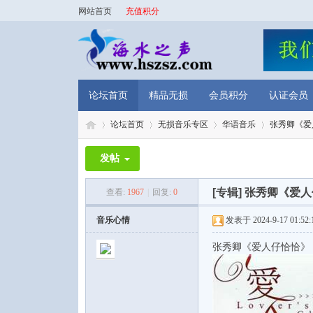
网站首页
充值积分
论坛首页
精品无损
会员积分
认证会员
论坛首页
无损音乐专区
华语音乐
张秀卿《爱
发帖
海
»
›
›
›
[专辑]
张秀卿《爱人
查看:
1967
|
回复:
0
音乐心情
发表于 2024-9-17 01:52:
张秀卿《爱人仔恰恰》