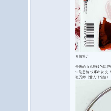
论
专辑简介：
最摇的曲风最骚的唱腔
告别悲情 快乐出发 史
张秀卿《爱人仔恰恰》
坛