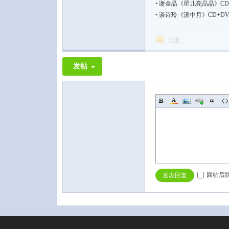
•
谢金晶《星儿亮晶晶》CD+
•
谈诗玲《溪中月》CD+DV
回复
发帖
回帖后
发表回复