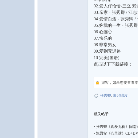
02.爱人仔恰恰-三立 
03.亲家 - 张秀卿 / 江
04.爱情白酒 - 张秀卿 /
05.妳我的一生 - 张秀卿
06.心连心
07.快乐的
08.非常男女
09.爱到无退路
10.完美(国语)
点击以下下载链接：
游客，如果您要查看
张秀卿
,
豪记唱片
相关帖子
•
张秀卿《真爱无价》闽南语 
•
陈思安《心里话》CD+DV