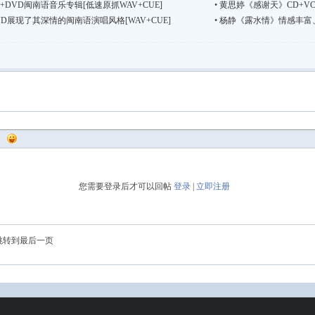
DVD闽南语音乐专辑[低速原抓WAV+CUE]
•
黄思婷《感谢天》CD+VC
D展现了其深情的闽南语演唱风格[WAV+CUE]
•
杨静《露水情》情感丰富、旋
您需要登录后才可以回帖
登录
|
立即注册
跳转到最后一页