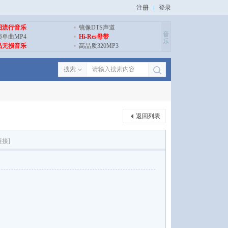
注册
登录
旧流行音乐
镜像DTS声道
音
损单曲MP4
Hi-Res母带
乐
品无损音乐
高品质320MP3
搜索
返回列表
链接]