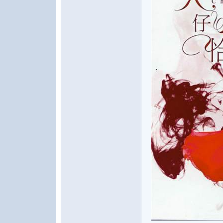
水
之
声