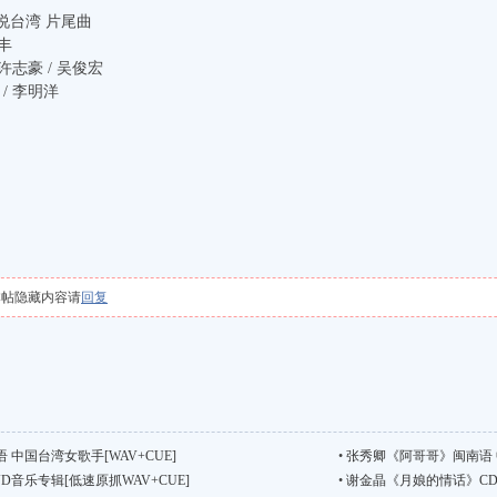
戏说台湾 片尾曲
志丰
 许志豪 / 吴俊宏
 / 李明洋
本帖隐藏内容请
回复
中国台湾女歌手[WAV+CUE]
•
张秀卿《阿哥哥》闽南语 中
D音乐专辑[低速原抓WAV+CUE]
•
谢金晶《月娘的情话》CD+