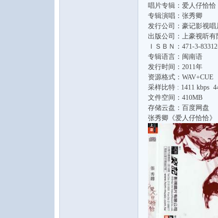
唱片专辑：爱人仔恰恰
专辑演唱：张秀卿
发行公司：豪记影视唱
出版公司：上豪视听有
ＩＳＢＮ：471-3-83312-
专辑语言：闽南语
发行时间：2011年
资源格式：WAV+CUE
音
采样比特 : 1411 kbps 44
文件空间：410MB
存储云盘：百度网盘
张秀卿《爱人仔恰恰》
乐