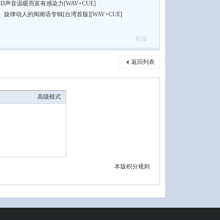
D声音温暖而富有感染力[WAV+CUE]
律动人的闽南语专辑[台湾首版][WAV+CUE]
举报
返回列表
高级模式
本版积分规则