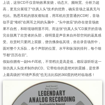
上说，这张CD不仅音响效果发烧，动态大、频响宽、分析力超
高，更充分展现了“仿真人头”技术的优势，确实音场之逼真无与
伦比。熟悉耳机的朋友都知道，用耳机欣赏普通的CD时，音场
似乎是“堆积”在两耳之间的头脑中，“头中效应”的存在使音场效
果不自然，和听现场明显不同。而这张“仿真人头”CD展开的音场
完全脱离了欣赏者的头部，很明显是声音来自外部空间的逼真感
受。欣赏时只要闭上双眼，便仿佛身临其境，坐在录音场所中，
面对整个大乐队，各个声部的位置、水平和纵深的排列，每个细
节都“历历在目”。
假如你拥有一副Hi-Fi耳机，不管档次是高是低，都应该听听这一
张仿真人头技术制作的CD。它带给你的是绝对的震撼，是世界
上最高级的“环绕声系统”也无法比拟的360度的绝对临场感！