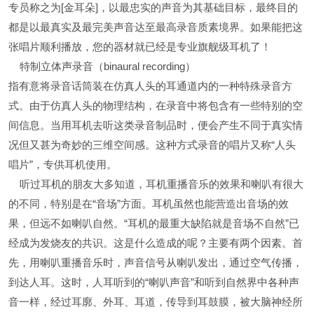
专员称之为[金耳朵]，以最忠实的声音为其基础目标，最终目的
都是以最真实及最完美声音达至最高录音质素境界。如果能把这
张唱片顺利播放，您的器材就已经是专业旗舰级耳机了！
特制立体声录音（binaural recording）
指有意将录音话筒装在仿真人头的耳通道内的一种特殊录音方
式。由于仿真人头的物理结构，在录音中将包含有一些特别的空
间信息。当用耳机去听这类录音制品时，便会产生不同于真实情
况但又甚为奇妙的三维空间感。这种方式录音的唱片又称“人头
唱片”，专供耳机使用。
听过耳机的朋友大多知道，耳机重播音乐的效果和喇叭有很大
的不同，特别是在“音场”方面。耳机虽然也能营造出音场的效
果，但远不如喇叭自然。“耳机的最重大缺陷就是音场不自然”已
经成为发烧友的共识。这是什么造成的呢？主要有两个因素。首
先，用喇叭重播音乐时，声音信号从喇叭发出，通过空气传播，
到达人耳。这时，人耳听到的“喇叭声音”和听到自然界中各种声
音一样，经过耳廓、外耳、耳道，传导到耳鼓膜，被大脑神经所