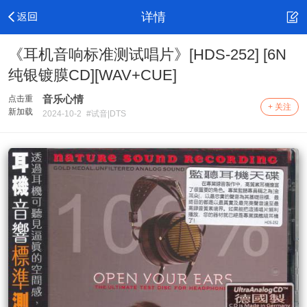
详情
《耳机音响标准测试唱片》[HDS-252] [6N
纯银镀膜CD][WAV+CUE]
音乐心情
点击重
+ 关注
新加载
2024-10-2
#试音|DTS