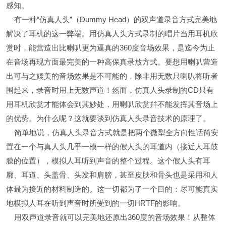
感知。
有一种“仿真人头”（Dummy Head）的双声道录音方式完美地
解决了耳机的这一弊端。用仿真人头方式录制的唱片当用耳机欣
赏时，能营造出比喇叭更为逼真的360度音场效果，是迄今为止
在音场再现方面最完美的一种高保真录放方式。要想用喇叭营造
出可与之媲美的音场效果是不可能的，除非用无数只喇叭将听者
围起来，录音时用上无数声道！然而，仿真人头录制的CD只有
用耳机欣赏才能体会到其妙处，用喇叭欣赏幷不能发挥其音场上
的优势。为什么呢？这就要谈到仿真人头录音技术的原理了。
简单地说，仿真人头录音方式就是把两个微型全方向性话筒安
置在一个与真人头几乎一模一样的假人头的耳道内（接近人耳鼓
膜的位置），模拟人耳听到声音的整个过程。这个假人头有耳
廓、耳道、头盖骨、头发和肩膀，甚至皮肤和骨头也是采用和人
体最为接近的材料制造的。这一切都为了一个目的：尽可能真实
地模拟人耳在听到声音时所受到的一切HRTF的影响。
用双声道录音就可以完美地还原出360度的音场效果！从整体