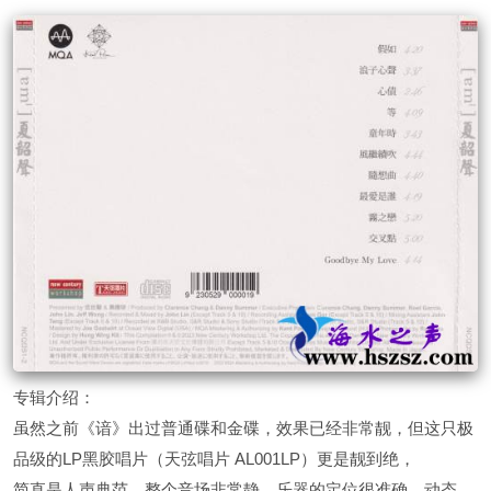
专辑介绍：
虽然之前《谙》出过普通碟和金碟，效果已经非常靓，但这只极
品级的LP黑胶唱片（天弦唱片 AL001LP）更是靓到绝，
简直是人声典范，整个音场非常静，乐器的定位很准确，动态