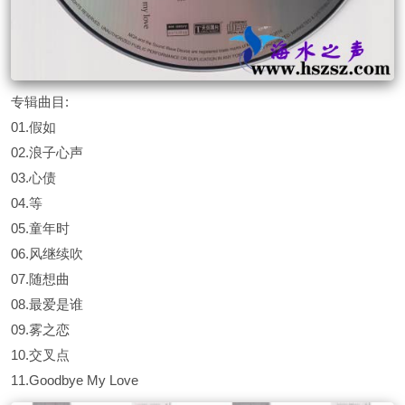
专辑曲目:
01.假如
02.浪子心声
03.心债
04.等
05.童年时
06.风继续吹
07.随想曲
08.最爱是谁
09.雾之恋
10.交叉点
11.Goodbye My Love