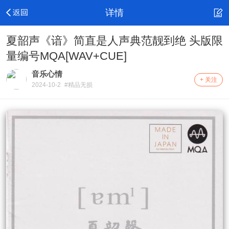
详情
夏韶声《谙》简直是人声典范靓到绝 头版限
量编号MQA[WAV+CUE]
音乐心情
+ 关注
2024-10-2
#精品无损