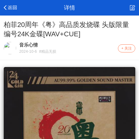
详情
柏菲20周年《粤》高品质发烧碟 头版限量
编号24K金碟[WAV+CUE]
音乐心情
+ 关注
2024-10-6
#精品无损