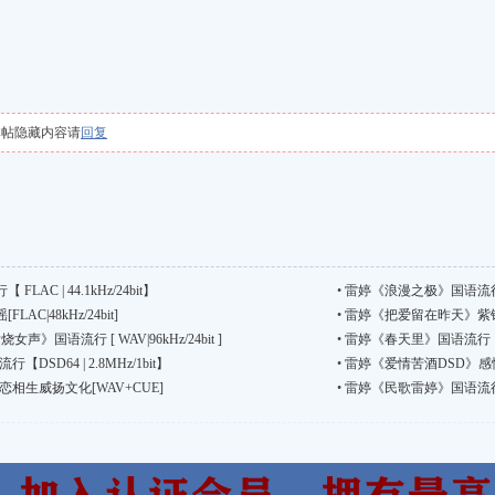
本帖隐藏内容请
回复
C | 44.1kHz/24bit】
•
雷婷《浪漫之极》国语流行[FLA
C|48kHz/24bit]
•
雷婷《把爱留在昨天》紫银合
》国语流行 [ WAV|96kHz/24bit ]
•
雷婷《春天里》国语流行【DSD 
SD64 | 2.8MHz/1bit】
•
雷婷《爱情苦酒DSD》感性
恋相生威扬文化[WAV+CUE]
•
雷婷《民歌雷婷》国语流行【WAV