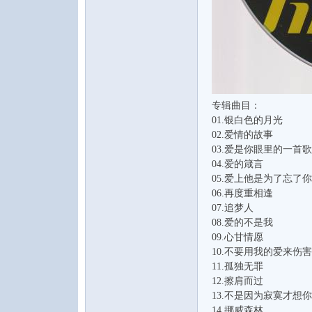
专辑曲目：
01.银白色的月光
02.爱情的故事
03.爱是你眼里的一首歌
04.爱的箴言
05.爱上他是为了忘了你
06.再度重相逢
07.追梦人
08.爱的不是我
09.心甘情愿
10.不要用我的爱来伤
11.孤独无罪
12.擦肩而过
13.不是因为寂寞才想你
14.挪威森林