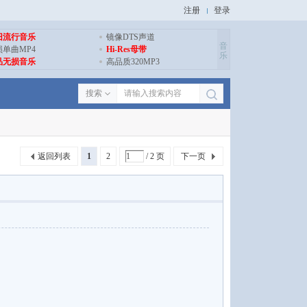
注册
登录
旧流行音乐
镜像DTS声道
音
损单曲MP4
Hi-Res母带
乐
品无损音乐
高品质320MP3
搜索
返回列表
1
2
/ 2 页
下一页