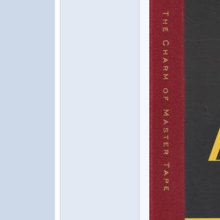
水
之
声