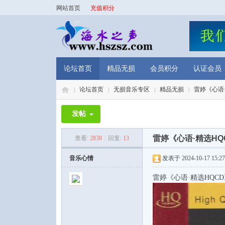
网站首页
充值积分
论坛首页
精品无损
会员积分
认证会员
论坛首页
无损音乐专区
精品无损
雷婷《心语·
发帖
海
»
›
›
›
雷婷《心语·精选HQC
查看:
2838
|
回复:
13
音乐心情
发表于 2024-10-17 15:27
雷婷《心语·精选HQCD