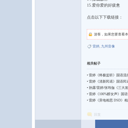
15.爱你爱的好疲惫
点击以下下载链接：
游客，如果您要查看
雷婷
,
九州音像
相关帖子
•
雷婷《终极监听》国语流行【 FLA
•
雷婷《清新民谣》国语民谣[FLA
•
孙露/雷婷/张玮伽《三大发烧女声
•
雷婷《100%醇女声》国语流行【D
•
雷婷《异地相思 DSD》相
回复