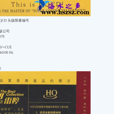
QCD 头版限量编号
版公司
78
+CUE
4100 Hz
》