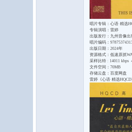
唱片专辑：心语·精选H
专辑演唱：雷婷
出版发行：九州音像出
唱片编码：97875374313
出版日期：2024年
音
资源格式：低速原抓WAV
采样比特 : 14011 kbps 4
文件空间：70MB
存储云盘：百度网盘
雷婷《心语·精选HQCD
乐