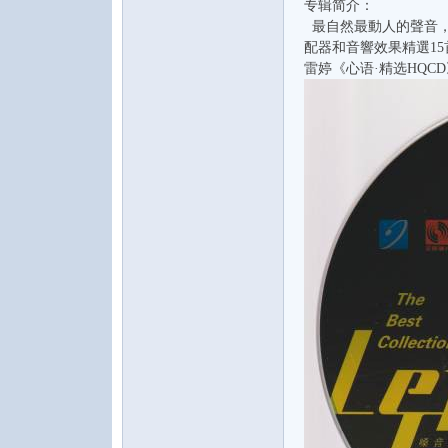
专辑简介：
最自然最動人的聲音，
配器和音響效果精選1
雷婷《心语·精选HQCD