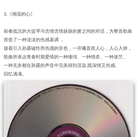
3.《潮湿的心》
前奏低沉的大提琴与含情含情脉脉的箫之间的对话，为整首歌曲
营造了一种淡淡的伤感基调 ，
接着引入孙露磁性而伤感的音色，一开嗓直抓人心，入心入肺，
歌曲所表达青春时期爱情的一种缠绵、一种情牵、一种迷茫、
一种无奈都在孙露的声音中完美得到渲染,既深情又伤感,
回忆满满。