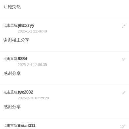
让她突然
yhzxzyy
点击重新加载
#
7
2025-1-2 22:46:40
谢谢楼主分享
9384
点击重新加载
#
8
2025-2-4 12:06:35
感谢分享
tyx2002
点击重新加载
#
9
2025-2-20 02:29:20
感谢分享
mnail311
点击重新加载
#
10