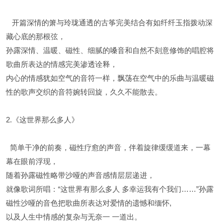
开篇深情的箫与玲珑通透的古筝完美结合有如纤纤玉指拨动深
藏心底的那根弦，
孙露深情、温暖、磁性、细腻的嗓音和自然不刻意修饰的唱腔将
歌曲所表达的情感完美渗透诠释，
内心的情感犹如空气的音符一样，飘荡在空气中的乐曲与温暖磁
性的歌声交织的音符婉转回旋，久久不能散去。
2.《这世界那么多人》
简单干净的前奏，磁性疗愈的声音，伴着旋律缓缓道来，一幕
幕在眼前浮现，
随着孙露磁性略带沙哑的声音感情层层递进，
就像歌词所唱：“这世界有那么多人 多幸运我有个我们……”孙露
磁性沙哑的音色把歌曲所表达对爱情的遗憾和缅怀,
以及人生中情感的复杂与无奈一 一道出。