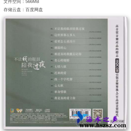
文件空间：566MB
存储云盘：百度网盘