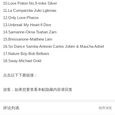
10.Love Potion No.9-mike Silver
11.La Cumparsita-Julio Lglesias
12.Only Love-Pharos
13.Unbreak My Heart-Il Dive
14.Samarine-Okna Tsahan Zam
15.Bressanone-Matthew Lien
16.So Dance Samba-Antonio Carlos Jobim & Maucha Adnet
17.Nature Boy-Bob Bellows
18.Sway-Michael Gold
点击以下下载链接：
游客，如果您要查看本帖隐藏内容请
回复
评论列表
倒序浏览