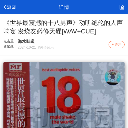
详情
《世界最震撼的十八男声》动听绝伦的人声
响宴 发烧友必修天碟[WAV+CUE]
海水味道
点击重
+ 关注
新加载
2024-10-21
#外语音乐