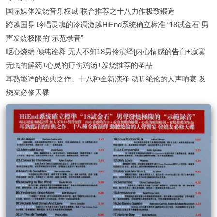
国际媒体发烧音乐权威 联合推荐之十八力作极致锻造
跨越国界 吟唱灵魂的冷调激越HiEnd系统确立标准 “18试金石”男
声发烧极限的“示范录音”
呕心烧编 倾纯诠释 无人不知18男伶演绎[内心情感的告白+寂寞
无眠的解药+心灵的疗伤鸡汤+发烧推荐的圣品
耳熟能详的经典之作、十八种全新演绎 动听绝伦的人声响宴 发
烧友必修天碟