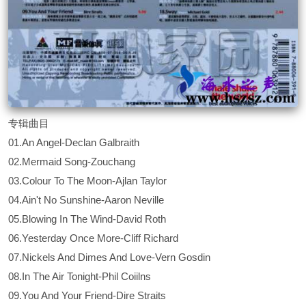
专辑曲目
01.An Angel-Declan Galbraith
02.Mermaid Song-Zouchang
03.Colour To The Moon-Ajlan Taylor
04.Ain't No Sunshine-Aaron Neville
05.Blowing In The Wind-David Roth
06.Yesterday Once More-Cliff Richard
07.Nickels And Dimes And Love-Vern Gosdin
08.In The Air Tonight-Phil Coiilns
09.You And Your Friend-Dire Straits