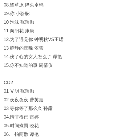
08.望草原 降央卓玛
09.你 小骆驼
10 泡沫 张玮伽
11.向阳花 康康
12.为了遇见你 钟明秋VS王珺
13 静静的夜晚 依雪
14.伤了心的女人怎么了 谭艳
15.你不知道的事 周倩仪
CD2
01 光明 张玮伽
02 夜夜夜夜 曹芙嘉
03 等你等了那么久 孙露
04.情非得已 雷婷
05.时间煮雨 晓花
06.一拍两散 谭艳