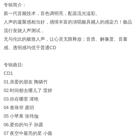
专辑简介：
新一代音频技术，音色调明亮，配器流光溢彩。
人声的凝聚感相当好，感情丰富的演唱极具撼人的感染力！极品
流行发烧人声测试，
无与伦比的极致人声，让心灵无限释放；音质、解像度、音量
感、透明感均优于普通CD
专辑曲目:
CD1
01.亲爱的朋友 陶辚竹
02.时间都去哪儿了 雷婷
03.你在哪里 谭艳
04 卷珠帘 龚玥
05 小苹果 张玮伽
06.爱你的句子 孙露
07 夜空中最亮的星 小薇