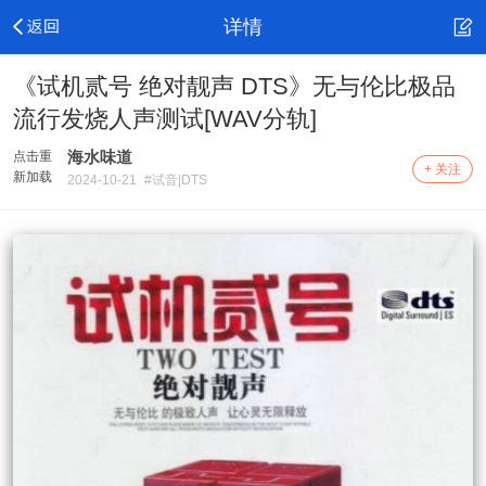
详情
《试机贰号 绝对靓声 DTS》无与伦比极品
流行发烧人声测试[WAV分轨]
海水味道
点击重
+ 关注
新加载
2024-10-21
#试音|DTS