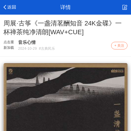
详情
周展·古筝《一盏清茗酬知音 24K金碟》一
杯禅茶纯净清朗[WAV+CUE]
音乐心情
点击重
+ 关注
新加载
2024-10-29
#古典民乐