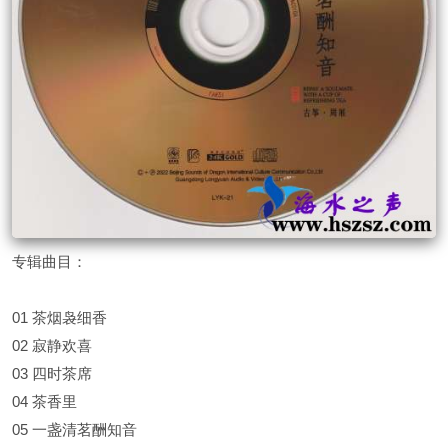
专辑曲目：
01 茶烟袅细香
02 寂静欢喜
03 四时茶席
04 茶香里
05 一盏清茗酬知音