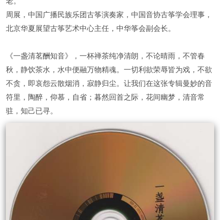
老。
周展，中国广播民族乐团古筝演奏家，中国音协古筝学会理事，
北京华夏展望古筝艺术中心主任，中华筝会副会长。
《一盏清茗酬知音》，一杯禅茶纯净清朗，不论晴雨，不管春
秋，静饮茶水，水中便融万物精魂。一切利欲荣辱皆为戏，不欲
不贪，即哀怨云散烟消，寂静归尘。让我们在这张专辑曼妙的音
符里，陶醉，仰慕，自省；暮然回首之际，花间幽梦，清音常
驻，知己已寻。