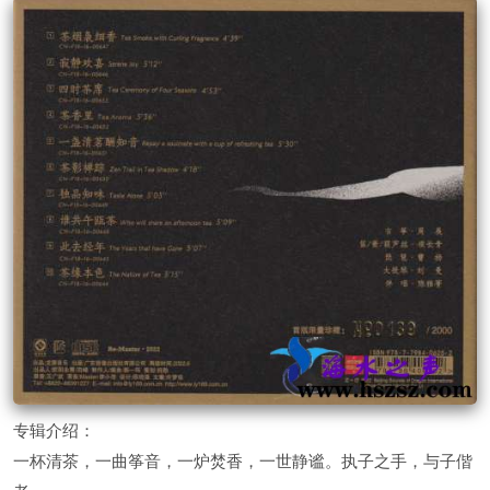
专辑介绍：
一杯清茶，一曲筝音，一炉焚香，一世静谧。执子之手，与子偕