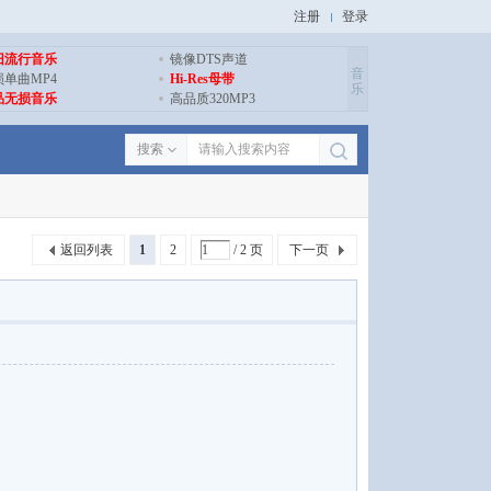
注册
登录
旧流行音乐
镜像DTS声道
音
损单曲MP4
Hi-Res母带
乐
品无损音乐
高品质320MP3
搜索
返回列表
1
2
/ 2 页
下一页