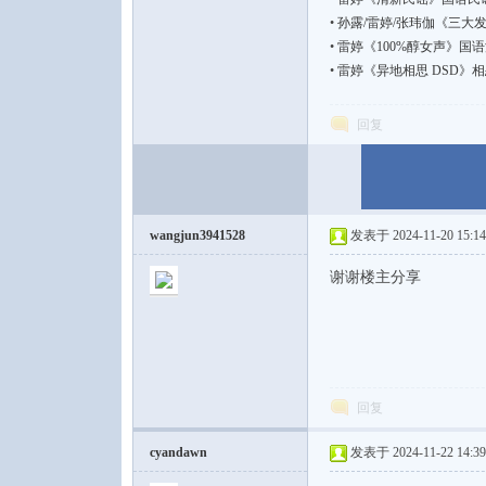
•
孙露/雷婷/张玮伽《三大发烧女声
•
雷婷《100%醇女声》国语流行【D
•
雷婷《异地相思 DSD》相
回复
wangjun3941528
发表于 2024-11-20 15:14
谢谢楼主分享
回复
cyandawn
发表于 2024-11-22 14:39