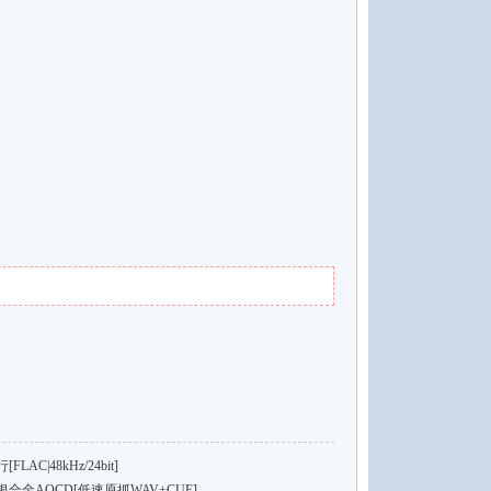
C|48kHz/24bit]
金AQCD[低速原抓WAV+CUE]