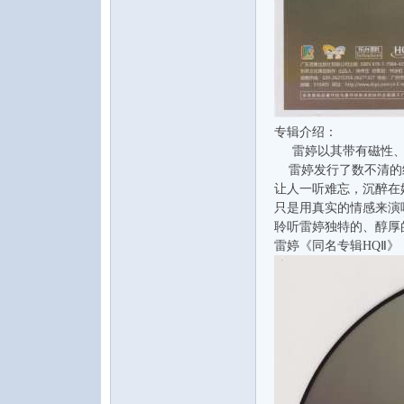
论
专辑介绍：
雷婷以其带有磁性、
雷婷发行了数不清的
让人一听难忘，沉醉在
只是用真实的情感来演
聆听雷婷独特的、醇厚
雷婷《同名专辑HQⅡ》
坛