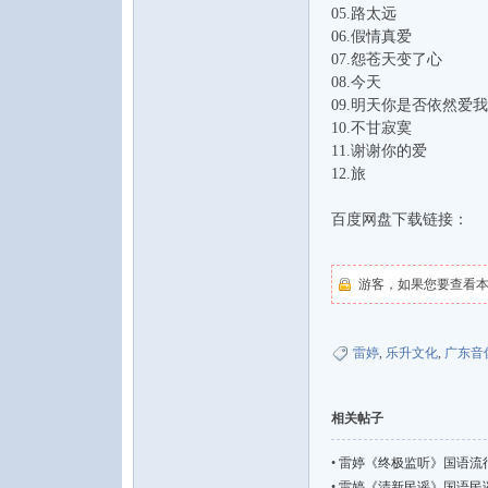
05.路太远
06.假情真爱
07.怨苍天变了心
08.今天
09.明天你是否依然爱我
10.不甘寂寞
11.谢谢你的爱
12.旅
百度网盘下载链接：
游客，如果您要查看
雷婷
,
乐升文化
,
广东音
相关帖子
•
雷婷《终极监听》国语流行【 FLA
•
雷婷《清新民谣》国语民谣[FLA