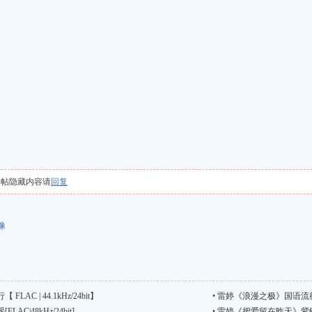
本帖隐藏内容请
回复
像
C | 44.1kHz/24bit】
•
雷婷《浪漫之极》国语流行[FLA
C|48kHz/24bit]
•
雷婷《把爱留在昨天》紫银合