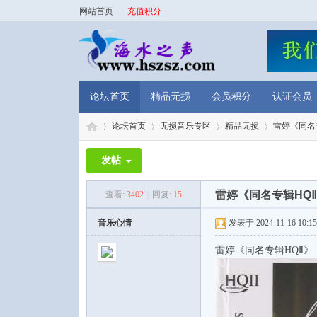
网站首页
充值积分
论坛首页
精品无损
会员积分
认证会员
论坛首页
无损音乐专区
精品无损
雷婷《同名专
发帖
海
»
›
›
›
雷婷《同名专辑HQⅡ
查看:
3402
|
回复:
15
音乐心情
发表于 2024-11-16 10:15
雷婷《同名专辑HQⅡ》