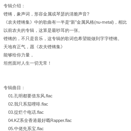
专辑介绍：
铿锵，象声词，形容金属或琴瑟的清脆声音?
《农夫铿锵集》中的歌曲有一半是“新”金属风格(nu-metal)，相比
以前农夫的专辑，这算是最吵耳的一张。
铿锵的，不只是音乐，这专辑的歌词也希望能做到字字铿锵。
天地有正气，愿《农夫铿锵集》
能够给你力量，
坦然面对人生一切无常！
专辑曲目：
01.孔明都要借东风.flac
02.我只系茄哩啡.flac
03.掟烂个电话.flac
04.KZ系全香港最好嘅Rapper.flac
05.中佬先系宝.flac