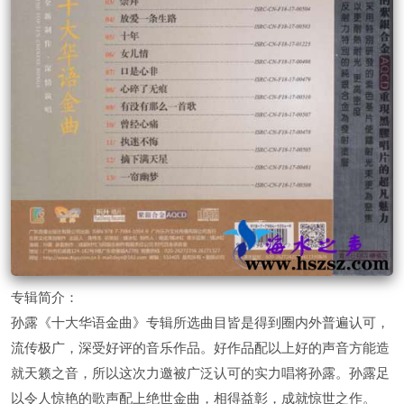
专辑简介：
孙露《十大华语金曲》专辑所选曲目皆是得到圈内外普遍认可，
流传极广，深受好评的音乐作品。好作品配以上好的声音方能造
就天籁之音，所以这次力邀被广泛认可的实力唱将孙露。孙露足
以令人惊艳的歌声配上绝世金曲，相得益彰，成就惊世之作。