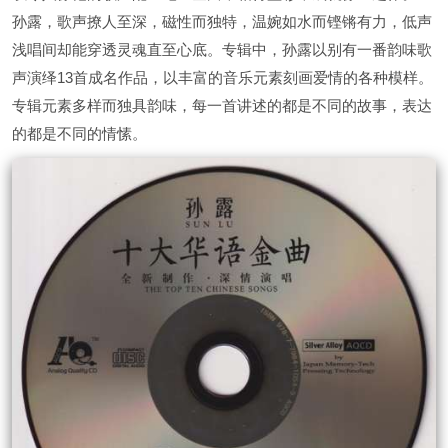
孙露，歌声撩人至深，磁性而独特，温婉如水而铿锵有力，低声
浅唱间却能穿透灵魂直至心底。专辑中，孙露以别有一番韵味歌
声演绎13首成名作品，以丰富的音乐元素刻画爱情的各种模样。
专辑元素多样而独具韵味，每一首讲述的都是不同的故事，表达
的都是不同的情愫。