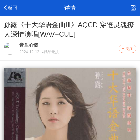
详情
孙露《十大华语金曲ⅠⅡ》AQCD 穿透灵魂撩
人深情演唱[WAV+CUE]
音乐心情
+ 关注
2024-12-12
#精品无损