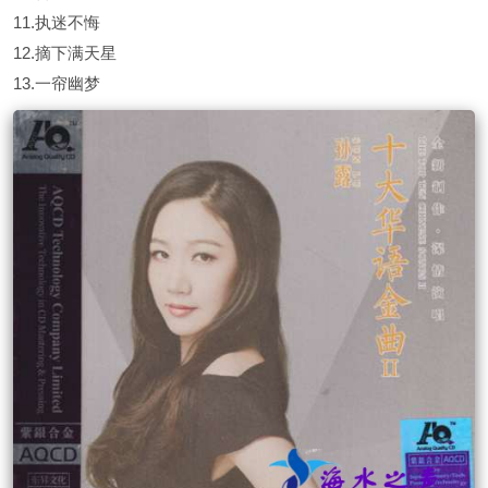
11.执迷不悔
12.摘下满天星
13.一帘幽梦