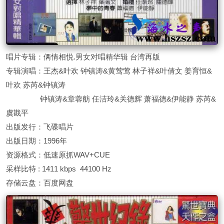
唱片专辑：俩情相悦.男女对唱精华辑 台湾再版
专辑演唱：王杰&叶欢 钟镇涛&黄莺莺 林子祥&叶倩文 姜育恒&
叶欢 苏芮&钟镇涛
钟镇涛&章蓉舫 任洁玲&关德辉 萧福德&伊能静 苏芮&
虞戡平
出版发行：飞碟唱片
出版日期：1996年
资源格式：低速原抓WAV+CUE
采样比特 : 1411 kbps 44100 Hz
存储云盘：百度网盘