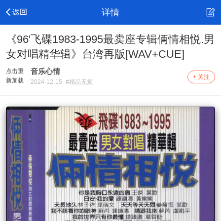
详情
《96'飞碟1983-1995最卖座专辑俩情相悦.男
女对唱精华辑》台湾再版[WAV+CUE]
音乐心情
点击重
+ 关注
新加载
2024-12-15
#精品无损