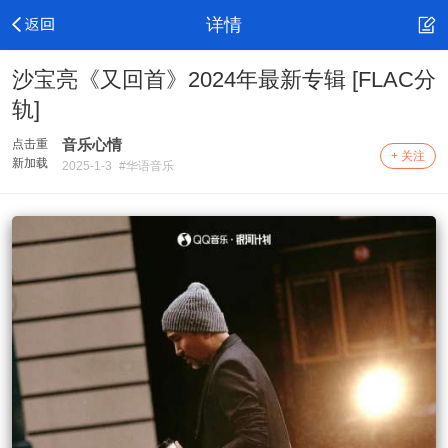
详情
沙宝亮《又回首》2024年最新专辑 [FLAC分
轨]
音乐心情
点击重
+ 关注
新加载
2025-1-3
#华语音乐