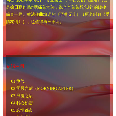
是徐日勤作品)"我痛苦地笑，说辛辛苦苦想忘掉"的旋律
简直一样。黄沾作曲填词的《至尊无上》（原名叫做《爱
情友情》），也值得再三细听。
专辑曲目
01 争气
02 零晨之后（MORNING AFTER）
03 浪漫之后
04 我心如雷
05 忘情都市