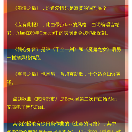
《浪漫之后》，难道爱情只是寂寞的调剂品？
《应有此报》，此曲带点Jazz的风格，曲词编唱皆精
彩，Alan在89年Concert中的表演更令我印象深刻。
《我心如雷》是继《千金一刻》和《魔鬼之女》后另
一摇摆风格作品。
《零晨之后》也是另一首超爽劲歌，十分适合Live演
绎。
点题歌曲《忘情都市》是Beyond第二次作曲给Alan，
充满电子音乐Feel。
其余的慢歌有徐日勤作曲的《生命的诗篇》，其中二
句歌"爱心奉献 展开一张温柔面"，和吕方的《重遇》(也