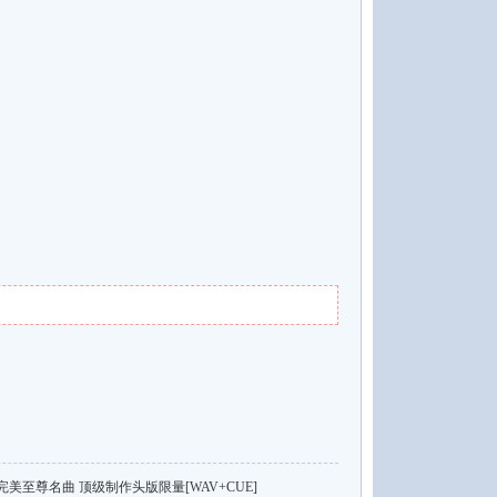
美至尊名曲 顶级制作头版限量[WAV+CUE]