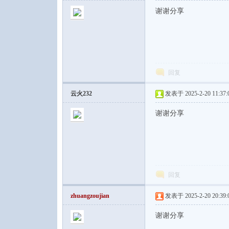
谢谢分享
回复
云火232
发表于 2025-2-20 11:37:
谢谢分享
回复
zhuangzoujian
发表于 2025-2-20 20:39:
谢谢分享