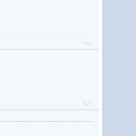
举报
举报