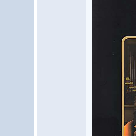
水
之
声