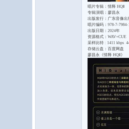
唱片专辑：情释 HQⅡ
专辑演唱：廖昌永
出版发行：广东音像出
唱片编码：978-7-7984-1
出版日期：2024年
资源格式：WAV+CUE
采样比特 : 1411 kbps 44
音
存储云盘：百度网盘
廖昌永《情释 HQⅡ》
乐