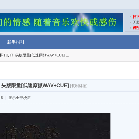
怀
无
精
新手指引
 HQⅡ》头版限量[低速原抓WAV+CUE] ...
头版限量[低速原抓WAV+CUE]
[复制链接]
18
|
显示全部楼层