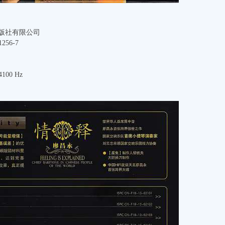
版社有限公司
256-7
100 Hz