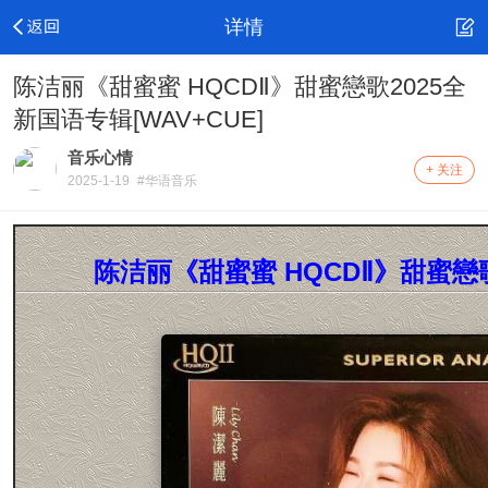
详情
陈洁丽《甜蜜蜜 HQCDⅡ》甜蜜戀歌2025全
新国语专辑[WAV+CUE]
音乐心情
+ 关注
2025-1-19
#华语音乐
陈洁丽《甜蜜蜜 HQCDⅡ》甜蜜戀