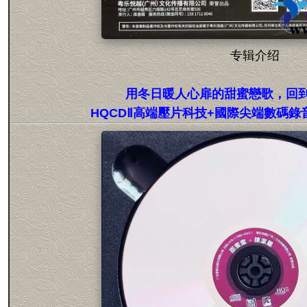
专辑介绍
用冬日暖人心扉的甜蜜戀歌，回
HQCDⅡ高端壓片科技+國際尖端數碼錄