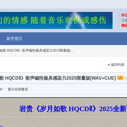
怀
无
精
新手指引
歌 HQCDⅡ》歌声磁性极具感染力2025限量版[ ...
返回列表
 HQCDⅡ》歌声磁性极具感染力2025限量版[WAV+CUE]
40
|
显示全部楼层
岩贵《岁月如歌 HQCDⅡ》2025全