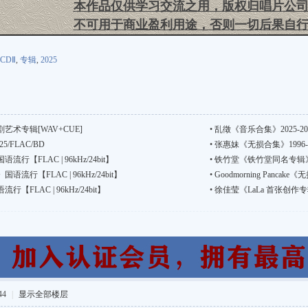
本作品仅供学习交流之用，版权归唱片公
不可用于商业盈利用途，否则一切后果自
CDⅡ
,
专辑
,
2025
术专辑[WAV+CUE]
•
乱徵《音乐合集》2025-202
5/FLAC/BD
•
张惠妹《无损合集》1996-20
【FLAC | 96kHz/24bit】
•
铁竹堂《铁竹堂同名专辑》国语嘻
行【FLAC | 96kHz/24bit】
•
Goodmorning Pancake
LAC | 96kHz/24bit】
•
徐佳莹《LaLa 首张创作专辑》
44
|
显示全部楼层