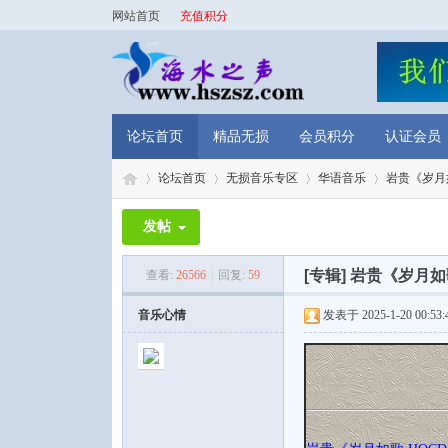
网站首页
充值积分
论坛首页
精品无损
会员积分
认证会员
论坛首页
无损音乐专区
华语音乐
岩贵《岁月如
发帖
海
»
›
›
›
[专辑]
岩贵《岁月如歌
查看:
26566
|
回复:
59
音乐心情
发表于 2025-1-20 00:53: