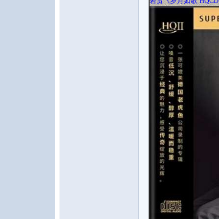
岩贵《岁月如歌 HQCD
水
之
声