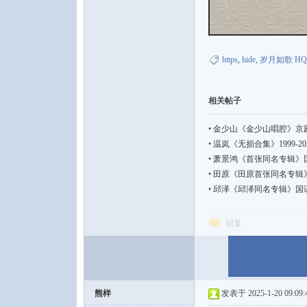
https
,
hide
,
岁月如歌 HQ
相关帖子
•
金少山《金少山唱腔》京剧艺
•
温岚《无损合集》1999-202
•
萧景鸿《首张同名专辑》国语流行
•
田原《田原首张同名专辑》国语流
•
邱泽《邱泽同名专辑》国语流行【F
回复
熊样
发表于 2025-1-20 09:09: