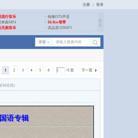
注册
登录
旧流行音乐
镜像DTS声道
音
损单曲MP4
Hi-Res母带
乐
品无损音乐
高品质320MP3
搜索
1
2
3
4
5
6
/ 6 页
下一页
[复制链接]
新国语专辑