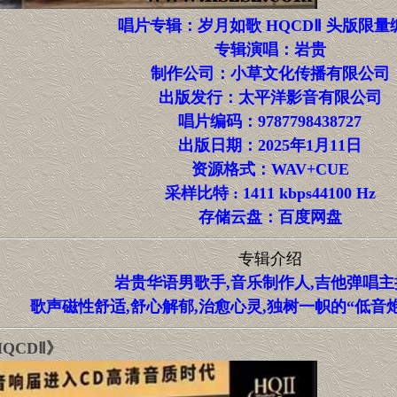
唱片专辑：岁月如歌 HQCDⅡ 头版限量
专辑演唱：岩贵
制作公司：小草文化传播有限公司
出版发行：太平洋影音有限公司
唱片编码：9787798438727
出版日期：2025年1月11日
资源格式：WAV+CUE
采样比特 : 1411 kbps44100 Hz
存储云盘：百度网盘
专辑介绍
岩贵华语男歌手,音乐制作人,吉他弹唱主
歌声磁性舒适,舒心解郁,治愈心灵,独树一帜的“低音炮
QCDⅡ》