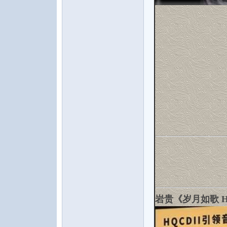
音
乐
岩贵《岁月如歌 H