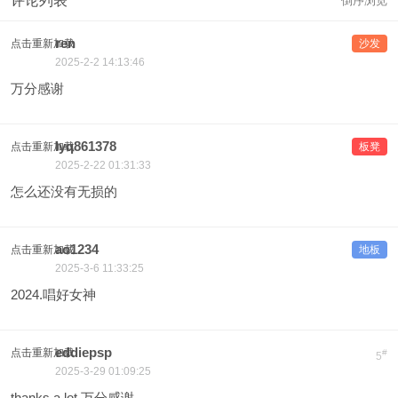
评论列表
倒序浏览
ren
点击重新加载
沙发
2025-2-2 14:13:46
万分感谢
lyq861378
点击重新加载
板凳
2025-2-22 01:31:33
怎么还没有无损的
ao1234
点击重新加载
地板
2025-3-6 11:33:25
2024.唱好女神
eddiepsp
点击重新加载
#
5
2025-3-29 01:09:25
thanks a lot 万分感谢