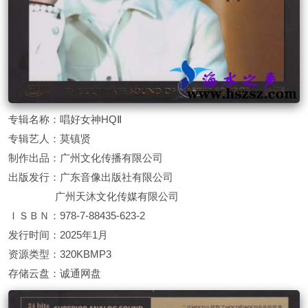
专辑名称：唱好女神HQⅡ
专辑艺人：莫镇贤
制作出品：广州文化传播有限公司
出版发行：广东音像出版社有限公司
广州天沐文化传媒有限公司
ＩＳＢＮ：978-7-88435-623-2
发行时间：2025年1月
资源类型：320KBMP3
存储云盘：诚通网盘